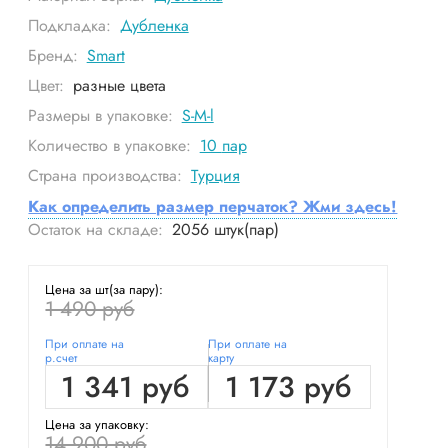
Подкладка:
Дубленка
Бренд:
Smart
Цвет:
разные цвета
Размеры в упаковке:
S-M-l
Количество в упаковке:
10
пар
Страна производства:
Турция
Как определить размер перчаток? Жми здесь!
Остаток на складе:
2056
штук(пар)
Цена за шт(за пару):
1 490 руб
При оплате на
При оплате на
р.счет
карту
1 341 руб
1 173 руб
Цена за упаковку:
14 900 руб