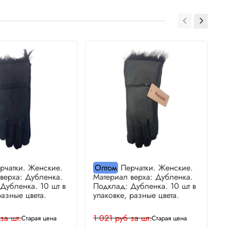
рчатки. Женские.
Оптом
Перчатки. Женские.
верха: Дубленка.
Материал верха: Дубленка.
М
Дубленка. 10 шт в
Подклад: Дубленка. 10 шт в
П
разные цвета.
упаковке, разные цвета.
у
за шт.
1 021 руб за шт.
1
Старая цена
Старая цена