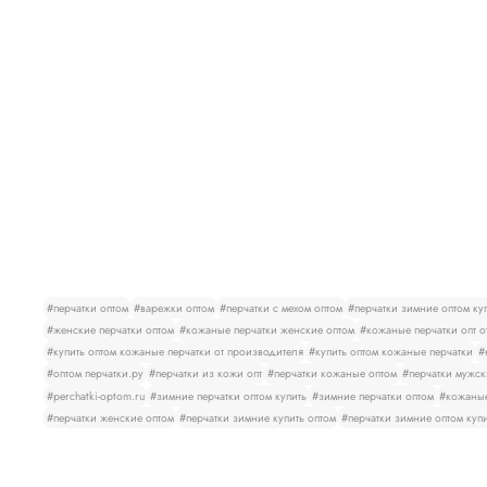
#перчатки оптом
#варежки оптом
#перчатки с мехом оптом
#перчатки зимние оптом ку
#женские перчатки оптом
#кожаные перчатки женские оптом
#кожаные перчатки опт о
#купить оптом кожаные перчатки от производителя
#купить оптом кожаные перчатки
#
#оптом перчатки.ру
#перчатки из кожи опт
#перчатки кожаные оптом
#перчатки мужск
#perchatki-optom.ru
#зимние перчатки оптом купить
#зимние перчатки оптом
#кожаные
#перчатки женские оптом
#перчатки зимние купить оптом
#перчатки зимние оптом куп