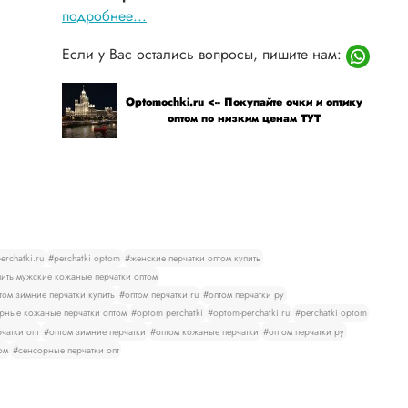
подробнее...
Если у Вас остались вопросы, пишите нам:
Optomochki.ru <-- Покупайте очки и оптику
оптом по низким ценам ТУТ
rchatki.ru
#perchatki optom
#женские перчатки оптом купить
ить мужские кожаные перчатки оптом
том зимние перчатки купить
#оптом перчатки ru
#оптом перчатки ру
рные кожаные перчатки оптом
#optom perchatki
#optom-perchatki.ru
#perchatki optom
чатки опт
#оптом зимние перчатки
#оптом кожаные перчатки
#оптом перчатки ру
ом
#сенсорные перчатки опт