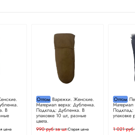
енские.
Оптом
Варежки. Женские.
Оптом
Пе
убленка.
Материал верха: Дубленка.
Материал 
а. В
Подклад: Дубленка. В
Подклад: 
зные
упаковке 10 шт, разные
упаковке 
цвета.
990 руб за шт.
1 021 руб 
ая цена
Старая цена