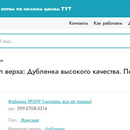
у оптом по низким ценам ТУТ
Контакты
Как работаем
ом
 верха: Дубленка высокого качества. По
Фабрика №599 (смотреть все её товары)
арт.
599-2708-3314
Пол:
Женские
Материал верха:
Дубленка