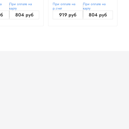
на
При оплате на
При оплате на
При оплате на
П
карту
р.счет
карту
р
уб
804 руб
919 руб
804 руб