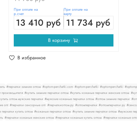
При оплате на
При оплате на
р.счет
карту
13 410 руб
11 734 руб
В корзину
В избранное
пить
#перчатки зимние оптом
#optom-perchatki.com
#optom-perchatki
#optomperchatki
#optompe
т производителя
#купить зимние перчатки оптом
#купить кожаные перчатки женские оптом
#куп
купить оптом мужские перчатки
#мужские кожаные перчатки оптом
#оптом зимние перчатки
#оп
ие опт
#перчатки сенсорные опт
#перчаткиоптом.ру
#оптомперчатки
#оптомперчатки ру
#сенсо
 перчатки купить оптом
#кожаные перчатки оптом
#купить зимние перчатки оптом
#мужские пер
ить
#перчатки кожаные женские оптом
#перчатки кожаные купить оптом
#перчатки кожаные опт