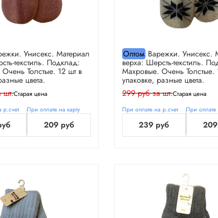
ежки. Унисекс. Материал
Оптом
Варежки. Унисекс. 
сть-текстиль. Подклад:
верха: Шерсть-текстиль. По
 Очень Толстые. 12 шт в
Махровые. Очень Толстые. 
разные цвета.
упаковке, разные цвета.
 шт.
299 руб за шт.
Старая цена
Старая цена
 р.счет
При оплате на карту
При оплате на р.счет
При оплате 
руб
209 руб
239 руб
209