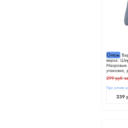
Оптом
Вар
верха: Шер
Махровые.
упаковке, 
299 руб за
При оплате на
239 