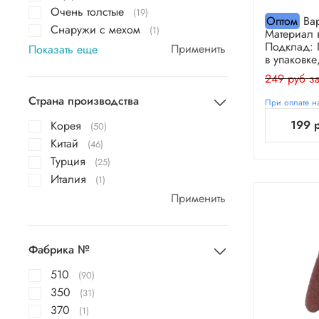
Очень толстые
(19)
Оптом
Вар
Снаружи с мехом
(1)
Материал в
Подклад: 
Применить
Показать еще
в упаковке
249 руб за
Страна производства
При оплате на
199 
Корея
(50)
Китай
(46)
Турция
(25)
Италия
(1)
Применить
Фабрика №
510
(90)
350
(31)
370
(1)