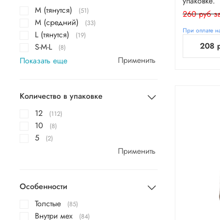
упаковке.
М (тянутся)
(51)
260 руб за
М (средний)
(33)
При оплате на
L (тянутся)
(19)
208 
S-M-L
(8)
Применить
Показать еще
Количество в упаковке
12
(112)
10
(8)
5
(2)
Применить
Особенности
Толстые
(85)
Внутри мех
(84)