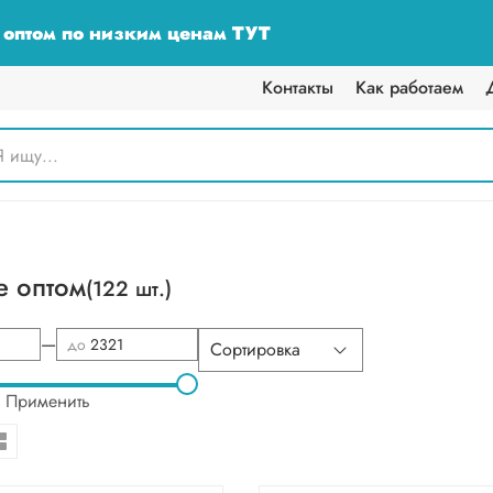
у оптом по низким ценам ТУТ
Контакты
Как работаем
 оптом
(122 шт.)
—
до
Применить