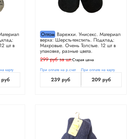
Материал
Оптом
Варежки. Унисекс. Материал
дклад:
верха: Шерсть-текстиль. Подклад:
12 шт в
Махровые. Очень Толстые. 12 шт в
упаковке, разные цвета.
299 руб за шт.
Старая цена
на карту
При оплате на р.счет
При оплате на карту
 руб
239 руб
209 руб