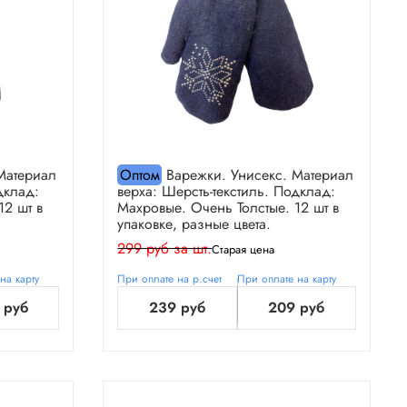
Материал
Оптом
Варежки. Унисекс. Материал
дклад:
верха: Шерсть-текстиль. Подклад:
12 шт в
Махровые. Очень Толстые. 12 шт в
упаковке, разные цвета.
299 руб за шт.
Старая цена
на карту
При оплате на р.счет
При оплате на карту
 руб
239 руб
209 руб