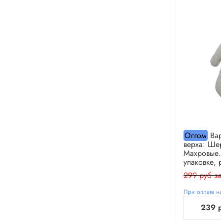
Оптом
Вар
верха: Шер
Махровые.
упаковке, 
299 руб за
При оплате на
239 