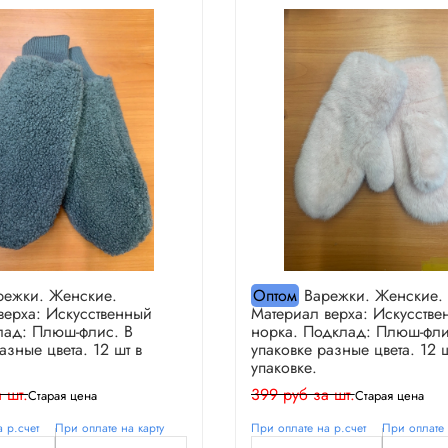
ежки. Женские.
Оптом
Варежки. Женские.
верха: Искусственный
Материал верха: Искусстве
лад: Плюш-флис. В
норка. Подклад: Плюш-фли
азные цвета. 12 шт в
упаковке разные цвета. 12 ш
упаковке.
 шт.
399 руб за шт.
Старая цена
Старая цена
 р.счет
При оплате на карту
При оплате на р.счет
При оплате 