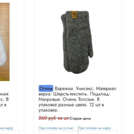
Оптом
Варежки. Унисекс. Материал
нная
верха: Шерсть-текстиль. Подклад:
с. В
Махровые. Очень Толстые. В
т в
упаковке разные цвета. 12 шт в
упаковке.
260 руб за шт.
Старая цена
на карту
При оплате на р.счет
При оплате на карту