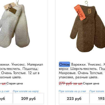
ежки. Унисекс. Материал
Оптом
Варежки. Унисекс. 
сть-текстиль. Подклад:
верха: Шерсть-текстиль. По
 Очень Толстые. 12 шт в
Махровые. Очень Толстые. 
разные цвета.
упаковке, разные цвета.
 шт.
279 руб за шт.
Старая цена
Старая цена
 р.счет
При оплате на карту
При оплате на р.счет
При оплате 
руб
209 руб
223 руб
195