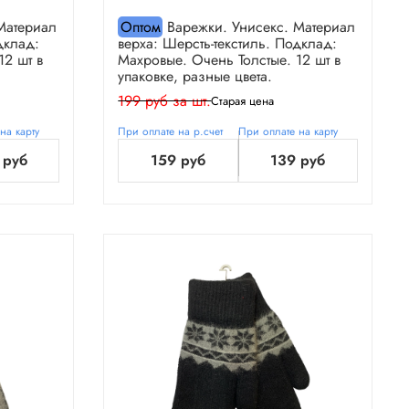
Материал
Оптом
Варежки. Унисекс. Материал
дклад:
верха: Шерсть-текстиль. Подклад:
12 шт в
Махровые. Очень Толстые. 12 шт в
упаковке, разные цвета.
199 руб за шт.
Старая цена
на карту
При оплате на р.счет
При оплате на карту
 руб
159 руб
139 руб