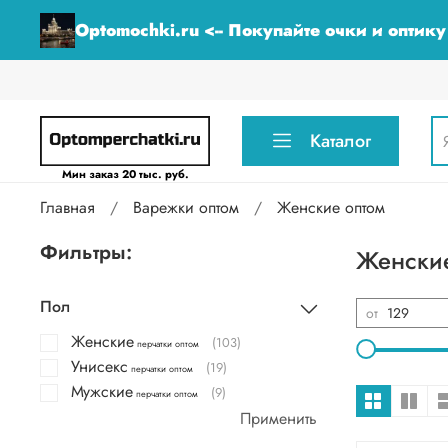
Optomochki.ru <-- Покупайте очки и оптик
Каталог
Мин заказ 20 тыс. руб.
Главная
Варежки оптом
Женские оптом
Фильтры:
Женские
Пол
от
Женские
(103)
перчатки оптом
Унисекс
(19)
перчатки оптом
Мужские
(9)
перчатки оптом
Применить