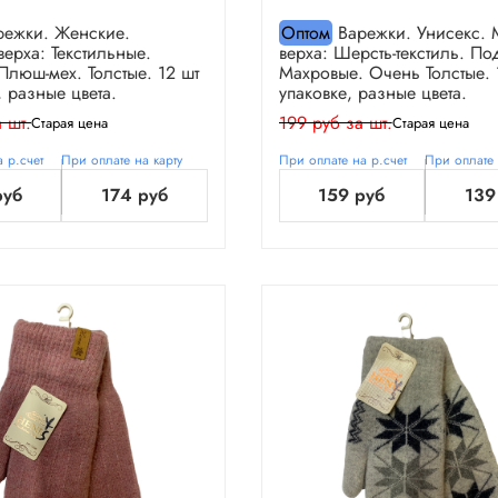
ежки. Женские.
Оптом
Варежки. Унисекс. 
ерха: Текстильные.
верха: Шерсть-текстиль. По
Плюш-мех. Толстые. 12 шт
Махровые. Очень Толстые. 
, разные цвета.
упаковке, разные цвета.
 шт.
199 руб за шт.
Старая цена
Старая цена
 р.счет
При оплате на карту
При оплате на р.счет
При оплате 
руб
174 руб
159 руб
139