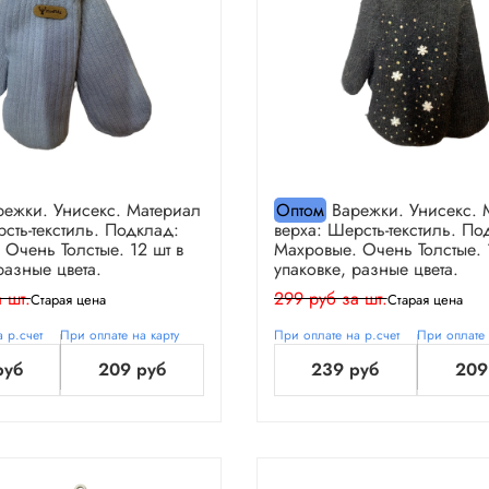
ежки. Унисекс. Материал
Оптом
Варежки. Унисекс. 
сть-текстиль. Подклад:
верха: Шерсть-текстиль. По
 Очень Толстые. 12 шт в
Махровые. Очень Толстые. 
разные цвета.
упаковке, разные цвета.
 шт.
299 руб за шт.
Старая цена
Старая цена
 р.счет
При оплате на карту
При оплате на р.счет
При оплате 
руб
209 руб
239 руб
209