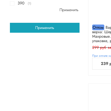
390
(1)
Применить
Оптом
Вар
Применить
верха: Шер
Махровые.
упаковке, 
299 руб за
При оплате на
239 