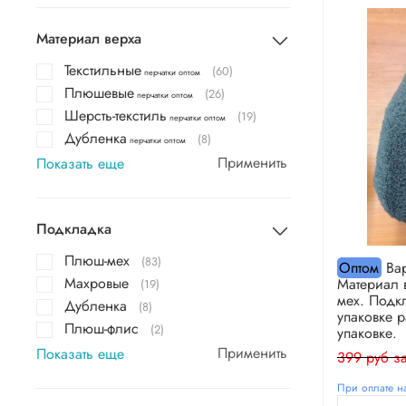
Материал верха
Текстильные
(60)
перчатки оптом
Плюшевые
(26)
перчатки оптом
Шерсть-текстиль
(19)
перчатки оптом
Дубленка
(8)
перчатки оптом
Применить
Показать еще
Подкладка
Плюш-мех
(83)
Оптом
Вар
Махровые
Материал 
(19)
мех. Подк
Дубленка
(8)
упаковке р
Плюш-флис
(2)
упаковке.
Применить
Показать еще
399 руб за
При оплате на