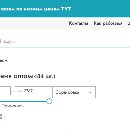
у оптом по низким ценам ТУТ
Контакты
Как работаем
птом
еня оптом
(484 шт.)
—
до
Применить