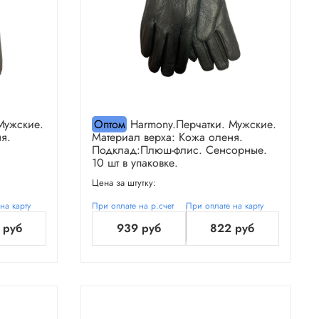
Мужские.
Оптом
Harmony.Перчатки. Мужские.
я.
Материал верха: Кожа оленя.
Подклад:Плюш-флис. Сенсорные.
10 шт в упаковке.
Цена за штутку:
на карту
При оплате на р.счет
При оплате на карту
 руб
939 руб
822 руб