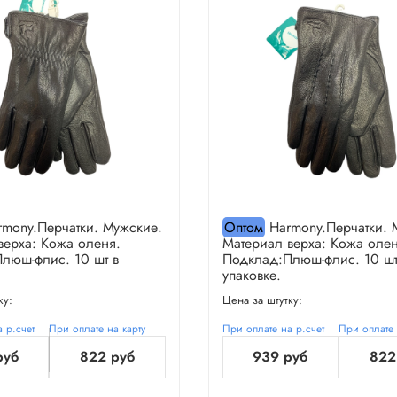
mony.Перчатки. Мужские.
Оптом
Harmony.Перчатки. 
верха: Кожа оленя.
Материал верха: Кожа олен
люш-флис. 10 шт в
Подклад:Плюш-флис. 10 шт
упаковке.
ку:
Цена за штутку:
 р.счет
При оплате на карту
При оплате на р.счет
При оплате 
руб
822 руб
939 руб
822