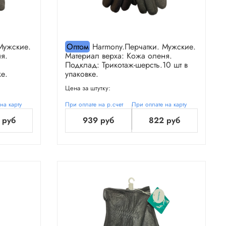
Мужские.
Оптом
Harmony.Перчатки. Мужские.
я.
Материал верха: Кожа оленя.
Подклад: Трикотаж-шерсть.10 шт в
е.
упаковке.
Цена за штутку:
на карту
При оплате на р.счет
При оплате на карту
 руб
939 руб
822 руб