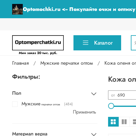
Optomochki.ru <-- Покупайте очки и оптик
Каталог
Мин заказ 20 тыс. руб.
Главная
Мужские перчатки оптом
Кожа оленя о
Фильтры:
Кожа ол
Пол
от
Мужские
(484)
перчатки оптом
Применить
Материал верха