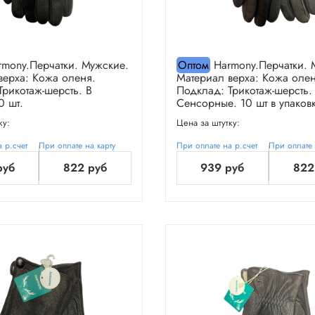
mony.Перчатки. Мужские.
Оптом
Harmony.Перчатки. 
верха: Кожа оленя.
Материал верха: Кожа олен
Трикотаж-шерсть. В
Подклад: Трикотаж-шерсть.
0 шт.
Сенсорные. 10 шт в упаковк
ку:
Цена за штутку:
 р.счет
При оплате на карту
При оплате на р.счет
При оплате 
руб
822 руб
939 руб
822