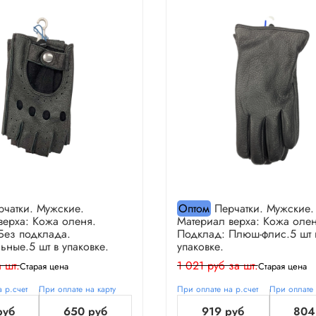
чатки. Мужские.
Оптом
Перчатки. Мужские.
верха: Кожа оленя.
Материал верха: Кожа олен
Без подклада.
Подклад: Плюш-флис.5 шт 
ьные.5 шт в упаковке.
упаковке.
 шт.
1 021 руб за шт.
Старая цена
Старая цена
 р.счет
При оплате на карту
При оплате на р.счет
При оплате 
руб
650 руб
919 руб
804