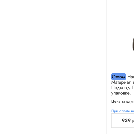
Оптом
Har
Материал 
Подклад:П
упаковке.
Цена за штут
При оплате на
939 