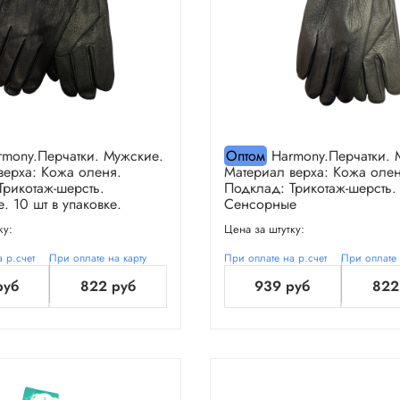
mony.Перчатки. Мужские.
Оптом
Harmony.Перчатки. 
верха: Кожа оленя.
Материал верха: Кожа олен
Трикотаж-шерсть.
Подклад: Трикотаж-шерсть.
 10 шт в упаковке.
Сенсорные
ку:
Цена за штутку:
 р.счет
При оплате на карту
При оплате на р.счет
При оплате 
руб
822 руб
939 руб
822