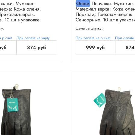
чатки. Мужские.
Оптом
Перчатки. Мужские.
верха: Кожа оленя.
Материал верха: Кожа олен
Трикотаж-шерсть.
Подклад: Трикотаж-шерсть.
 10 шт в упаковке.
Сенсорные. 10 шт в упаковк
ку:
Цена за штутку:
 р.счет
При оплате на карту
При оплате на р.счет
При оплате 
руб
874 руб
999 руб
874