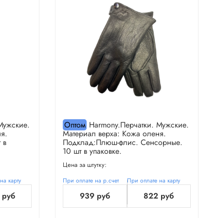
Мужские.
Оптом
Harmony.Перчатки. Мужские.
я.
Материал верха: Кожа оленя.
 в
Подклад:Плюш-флис. Сенсорные.
10 шт в упаковке.
Цена за штутку:
на карту
При оплате на р.счет
При оплате на карту
 руб
939 руб
822 руб