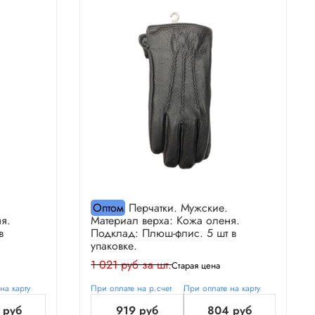
Оптом
Перчатки. Мужские.
я.
Материал верха: Кожа оленя.
в
Подклад: Плюш-флис. 5 шт в
упаковке.
1 021 руб за шт.
Старая цена
на карту
При оплате на р.счет
При оплате на карту
 руб
919 руб
804 руб