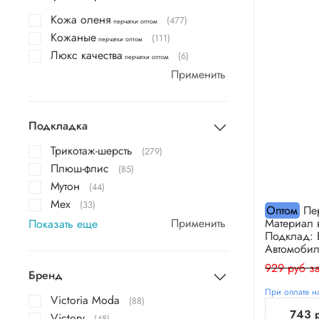
Кожа оленя
(477)
перчатки оптом
Кожаные
(111)
перчатки оптом
Люкс качества
(6)
перчатки оптом
Применить
Подкладка
Трикотаж-шерсть
(279)
Плюш-флис
(85)
Мутон
(44)
Мех
(33)
Оптом
Пер
Применить
Материал 
Показать еще
Подклад: 
Автомобил
929 руб за
Бренд
При оплате на
Victoria Moda
(88)
743 
Victory
(48)