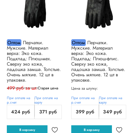
Оптом
Перчатки.
Оптом
Перчатки.
Мужские. Материал
Мужские. Материал
верха: Эко кожа.
верха: Эко кожа.
Подклад: Плюш-мех.
Подклад: Плюш-флис.
Сверху эко кожа,
Сверху эко кожа,
ладошка замша. Толстые.
ладошка замша. Толстые.
Очень мягкие. 12 шт в
Очень мягкие. 12 шт в
упаковке.
упаковке.
499 руб за шт.
Старая цена
Цена за штутку:
При оплате на
При оплате на
При оплате на
При оплате на
р.счет
карту
р.счет
карту
424 руб
371 руб
399 руб
349 руб
В корзину
В корзину