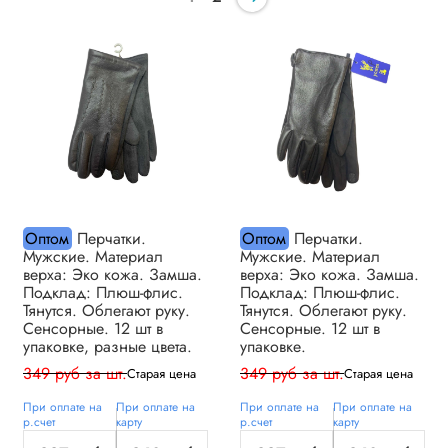
Оптом
Перчатки.
Оптом
Перчатки.
Мужские. Материал
Мужские. Материал
верха: Эко кожа. Замша.
верха: Эко кожа. Замша.
Подклад: Плюш-флис.
Подклад: Плюш-флис.
Тянутся. Облегают руку.
Тянутся. Облегают руку.
Сенсорные. 12 шт в
Сенсорные. 12 шт в
упаковке, разные цвета.
упаковке.
349 руб за шт.
349 руб за шт.
Старая цена
Старая цена
При оплате на
При оплате на
При оплате на
При оплате на
р.счет
карту
р.счет
карту