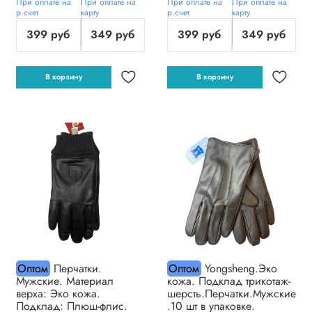
При оплате на
При оплате на
При оплате на
При оплате на
р.счет
карту
р.счет
карту
399 руб
349 руб
399 руб
349 руб
В корзину
В корзину
Оптом
Перчатки.
Оптом
Yongsheng.Эко
Мужские. Материал
кожа. Подклад трикотаж-
верха: Эко кожа.
шерсть.Перчатки.Мужские
Подклад: Плюш-флис.
.10 шт в упаковке.