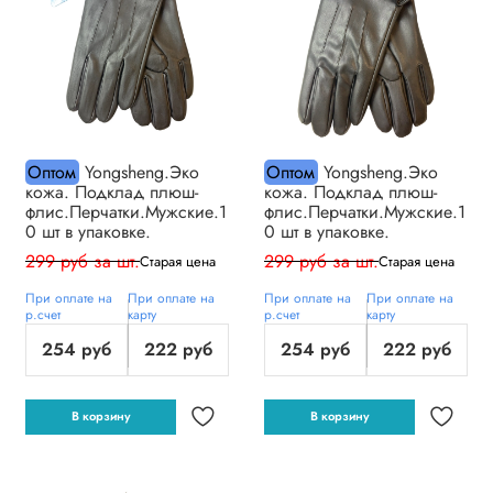
Оптом
Yongsheng.Эко
Оптом
Yongsheng.Эко
кожа. Подклад плюш-
кожа. Подклад плюш-
флис.Перчатки.Мужские.1
флис.Перчатки.Мужские.1
0 шт в упаковке.
0 шт в упаковке.
299 руб за шт.
299 руб за шт.
Старая цена
Старая цена
При оплате на
При оплате на
При оплате на
При оплате на
р.счет
карту
р.счет
карту
254 руб
222 руб
254 руб
222 руб
В корзину
В корзину