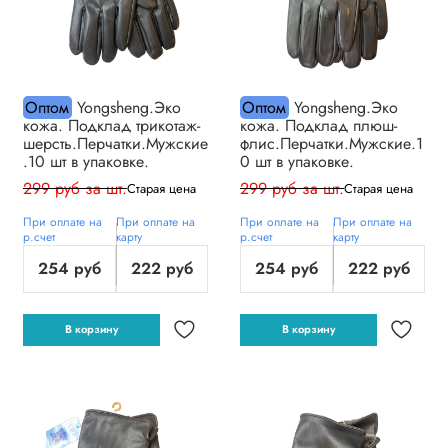
Оптом
Yongsheng.Эко
Оптом
Yongsheng.Эко
кожа. Подклад трикотаж-
кожа. Подклад плюш-
шерсть.Перчатки.Мужские
флис.Перчатки.Мужские.1
.10 шт в упаковке.
0 шт в упаковке.
299 руб за шт.
299 руб за шт.
Старая цена
Старая цена
При оплате на
При оплате на
При оплате на
При оплате на
р.счет
карту
р.счет
карту
254 руб
222 руб
254 руб
222 руб
В корзину
В корзину