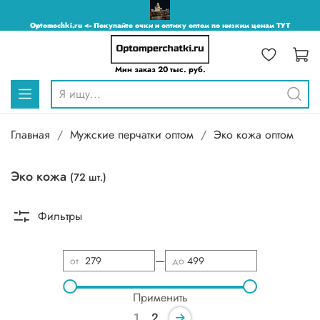
Optomochki.ru <-- Покупайте очки и оптику оптом по низким ценам ТУТ
Мин заказ 20 тыс. руб.
Главная
Мужские перчатки оптом
Эко кожа оптом
Эко кожа
(72 шт.)
Фильтры
—
от
до
Применить
1
2