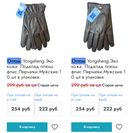
Оптом
Yongsheng.Эко
Оптом
Yongsheng.Эко
кожа. Подклад плюш-
кожа. Подклад плюш-
флис.Перчатки.Мужские.1
флис.Перчатки.Мужские.1
0 шт в упаковке.
0 шт в упаковке.
299 руб за шт.
299 руб за шт.
Старая цена
Старая цена
При оплате на
При оплате на
При оплате на
При оплате на
р.счет
карту
р.счет
карту
254 руб
222 руб
254 руб
222 руб
В корзину
В корзину