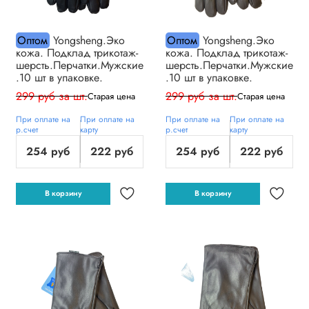
Оптом
Yongsheng.Эко
Оптом
Yongsheng.Эко
кожа. Подклад трикотаж-
кожа. Подклад трикотаж-
шерсть.Перчатки.Мужские
шерсть.Перчатки.Мужские
.10 шт в упаковке.
.10 шт в упаковке.
299 руб за шт.
299 руб за шт.
Старая цена
Старая цена
При оплате на
При оплате на
При оплате на
При оплате на
р.счет
карту
р.счет
карту
254 руб
222 руб
254 руб
222 руб
В корзину
В корзину