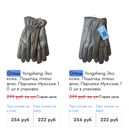
Оптом
Yongsheng.Эко
Оптом
Yongsheng.Эко
кожа. Подклад плюш-
кожа. Подклад плюш-
флис.Перчатки.Мужские.1
флис.Перчатки.Мужские.1
0 шт в упаковке.
0 шт в упаковке.
299 руб за шт.
299 руб за шт.
Старая цена
Старая цена
При оплате на
При оплате на
При оплате на
При оплате на
р.счет
карту
р.счет
карту
254 руб
222 руб
254 руб
222 руб