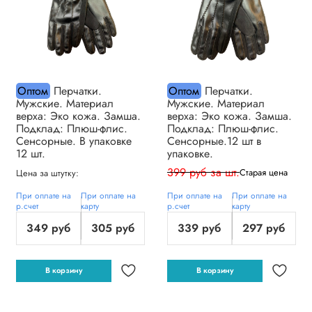
Оптом
Перчатки.
Оптом
Перчатки.
Мужские. Материал
Мужские. Материал
верха: Эко кожа. Замша.
верха: Эко кожа. Замша.
Подклад: Плюш-флис.
Подклад: Плюш-флис.
Сенсорные. В упаковке
Сенсорные.12 шт в
12 шт.
упаковке.
399 руб за шт.
Старая цена
Цена за штутку:
При оплате на
При оплате на
При оплате на
При оплате на
р.счет
карту
р.счет
карту
349 руб
305 руб
339 руб
297 руб
В корзину
В корзину