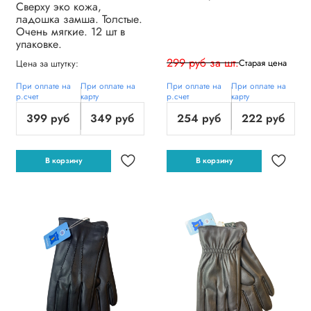
Сверху эко кожа,
ладошка замша. Толстые.
Очень мягкие. 12 шт в
упаковке.
299 руб за шт.
Старая цена
Цена за штутку:
При оплате на
При оплате на
При оплате на
При оплате на
р.счет
карту
р.счет
карту
399 руб
349 руб
254 руб
222 руб
В корзину
В корзину