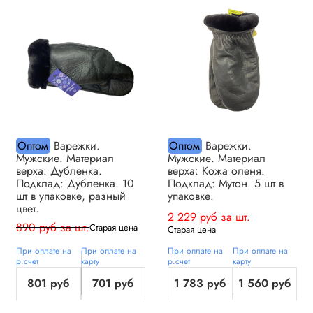
Оптом
Варежки.
Оптом
Варежки.
Мужские. Материал
Мужские. Материал
верха: Дубленка.
верха: Кожа оленя.
Подклад: Дубленка. 10
Подклад: Мутон. 5 шт в
шт в упаковке, разный
упаковке.
цвет.
2 229 руб за шт.
890 руб за шт.
Старая цена
Старая цена
При оплате на
При оплате на
При оплате на
При оплате на
р.счет
карту
р.счет
карту
801 руб
701 руб
1 783 руб
1 560 руб