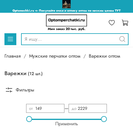
Optomochki.ru <-- Покупайте очки и оптику оптом по низким ценам ТУТ
Мин заказ 20 тыс. руб.
Главная
Мужские перчатки оптом
Варежки оптом
Варежки
(12 шт.)
Фильтры
—
от
до
Применить