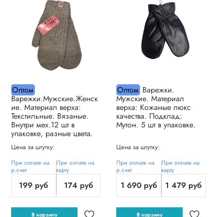
Оптом
Оптом
Варежки.
Варежки.Мужские.Женск
Мужские. Материал
ие. Материал верха:
верха: Кожаные люкс
Текстильные. Вязаные.
качества. Подклад:
Внутри мех.12 шт в
Мутон. 5 шт в упаковке.
упаковке, разные цвета.
Цена за штутку:
Цена за штутку:
При оплате на
При оплате на
При оплате на
При оплате на
р.счет
карту
р.счет
карту
199 руб
174 руб
1 690 руб
1 479 руб
В корзину
В корзину