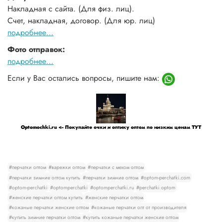
Накладная с сайта. (Для физ. лиц).
Счет, накладная, договор. (Для юр. лиц)
подробнее...
Фото отправок:
подробнее...
Если у Вас остались вопросы, пишите нам:
Optomochki.ru <-- Покупайте очки и оптику оптом по низким ценам ТУТ
#перчатки оптом
#варежки оптом
#перчатки с мехом оптом
#перчатки зимние оптом купить
#перчатки зимние оптом
#optom-perchatki.com
#optom-perchatki
#optomperchatki
#optomperchatki.ru
#perchatki optom
#женские перчатки оптом купить
#женские перчатки оптом
#кожаные перчатки женские оптом
#кожаные перчатки опт от производителя
#купить зимние перчатки оптом
#купить кожаные перчатки женские оптом