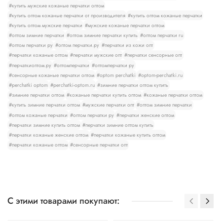
#купить мужские кожаные перчатки оптом
#купить оптом кожаные перчатки от производителя
#купить оптом кожаные перчатки
#купить оптом мужские перчатки
#мужские кожаные перчатки оптом
#оптом зимние перчатки
#оптом зимние перчатки купить
#оптом перчатки ru
#оптом перчатки ру
#оптом перчатки.ру
#перчатки из кожи опт
#перчатки кожаные оптом
#перчатки мужские опт
#перчатки сенсорные опт
#перчаткиоптом.ру
#оптомперчатки
#оптомперчатки ру
#сенсорные кожаные перчатки оптом
#optom perchatki
#optom-perchatki.ru
#perchatki optom
#perchatki-optom.ru
#зимние перчатки оптом купить
#зимние перчатки оптом
#кожаные перчатки купить оптом
#кожаные перчатки оптом
#купить зимние перчатки оптом
#мужские перчатки опт
#оптом зимние перчатки
#оптом кожаные перчатки
#оптом перчатки ру
#перчатки женские оптом
#перчатки зимние купить оптом
#перчатки зимние оптом купить
#перчатки кожаные женские оптом
#перчатки кожаные купить оптом
#перчатки кожаные оптом
#сенсорные перчатки опт
С этими товарами покупают: