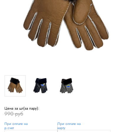
Цена за шт(за пару):
990 руб
При оплате на
При оплате на
р.счет
карту