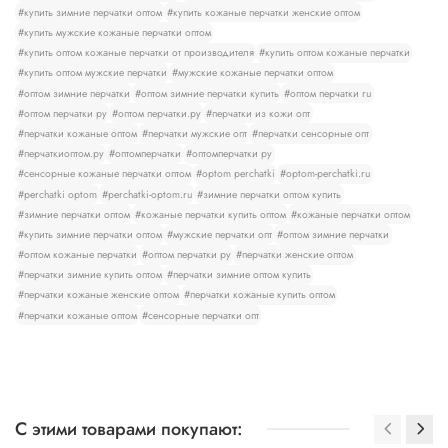
#купить зимние перчатки оптом
#купить кожаные перчатки женские оптом
#купить мужские кожаные перчатки оптом
#купить оптом кожаные перчатки от производителя
#купить оптом кожаные перчатки
#купить оптом мужские перчатки
#мужские кожаные перчатки оптом
#оптом зимние перчатки
#оптом зимние перчатки купить
#оптом перчатки ru
#оптом перчатки ру
#оптом перчатки.ру
#перчатки из кожи опт
#перчатки кожаные оптом
#перчатки мужские опт
#перчатки сенсорные опт
#перчаткиоптом.ру
#оптомперчатки
#оптомперчатки ру
#сенсорные кожаные перчатки оптом
#optom perchatki
#optom-perchatki.ru
#perchatki optom
#perchatki-optom.ru
#зимние перчатки оптом купить
#зимние перчатки оптом
#кожаные перчатки купить оптом
#кожаные перчатки оптом
#купить зимние перчатки оптом
#мужские перчатки опт
#оптом зимние перчатки
#оптом кожаные перчатки
#оптом перчатки ру
#перчатки женские оптом
#перчатки зимние купить оптом
#перчатки зимние оптом купить
#перчатки кожаные женские оптом
#перчатки кожаные купить оптом
#перчатки кожаные оптом
#сенсорные перчатки опт
С этими товарами покупают: