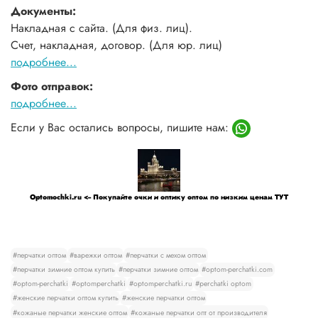
Документы:
Накладная с сайта. (Для физ. лиц).
Счет, накладная, договор. (Для юр. лиц)
подробнее...
Фото отправок:
подробнее...
Если у Вас остались вопросы, пишите нам:
Optomochki.ru <-- Покупайте очки и оптику оптом по низким ценам ТУТ
#перчатки оптом
#варежки оптом
#перчатки с мехом оптом
#перчатки зимние оптом купить
#перчатки зимние оптом
#optom-perchatki.com
#optom-perchatki
#optomperchatki
#optomperchatki.ru
#perchatki optom
#женские перчатки оптом купить
#женские перчатки оптом
#кожаные перчатки женские оптом
#кожаные перчатки опт от производителя