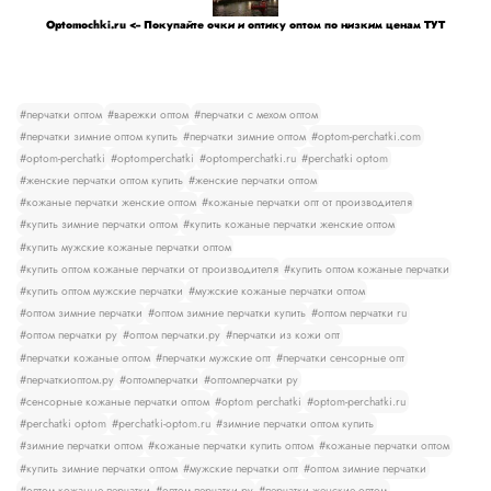
Optomochki.ru <-- Покупайте очки и оптику оптом по низким ценам ТУТ
#перчатки оптом
#варежки оптом
#перчатки с мехом оптом
#перчатки зимние оптом купить
#перчатки зимние оптом
#optom-perchatki.com
#optom-perchatki
#optomperchatki
#optomperchatki.ru
#perchatki optom
#женские перчатки оптом купить
#женские перчатки оптом
#кожаные перчатки женские оптом
#кожаные перчатки опт от производителя
#купить зимние перчатки оптом
#купить кожаные перчатки женские оптом
#купить мужские кожаные перчатки оптом
#купить оптом кожаные перчатки от производителя
#купить оптом кожаные перчатки
#купить оптом мужские перчатки
#мужские кожаные перчатки оптом
#оптом зимние перчатки
#оптом зимние перчатки купить
#оптом перчатки ru
#оптом перчатки ру
#оптом перчатки.ру
#перчатки из кожи опт
#перчатки кожаные оптом
#перчатки мужские опт
#перчатки сенсорные опт
#перчаткиоптом.ру
#оптомперчатки
#оптомперчатки ру
#сенсорные кожаные перчатки оптом
#optom perchatki
#optom-perchatki.ru
#perchatki optom
#perchatki-optom.ru
#зимние перчатки оптом купить
#зимние перчатки оптом
#кожаные перчатки купить оптом
#кожаные перчатки оптом
#купить зимние перчатки оптом
#мужские перчатки опт
#оптом зимние перчатки
#оптом кожаные перчатки
#оптом перчатки ру
#перчатки женские оптом