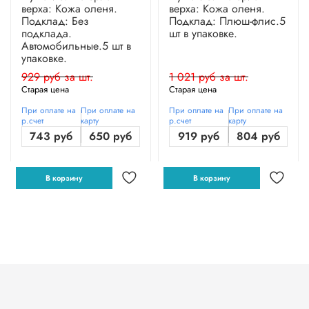
верха: Кожа оленя.
верха: Кожа оленя.
Подклад: Без
Подклад: Плюш-флис.5
подклада.
шт в упаковке.
Автомобильные.5 шт в
упаковке.
929 руб за шт.
1 021 руб за шт.
Старая цена
Старая цена
При оплате на
При оплате на
При оплате на
При оплате на
р.счет
карту
р.счет
карту
743 руб
650 руб
919 руб
804 руб
В корзину
В корзину