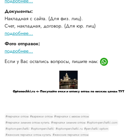
подробнее...
Документы:
Накладная с сайта. (Для физ. лиц).
Счет, накладная, договор. (Для юр. лиц)
подробнее...
Фото отправок:
подробнее...
Если у Вас остались вопросы, пишите нам:
Optomochki.ru <-- Покупайте очки и оптику оптом по низким ценам ТУТ
#перчатки оптом
#варежки оптом
#перчатки с мехом оптом
#перчатки зимние оптом купить
#перчатки зимние оптом
#optom-perchatki.com
#optom-perchatki
#optomperchatki
#optomperchatki.ru
#perchatki optom
#женские перчатки оптом купить
#женские перчатки оптом