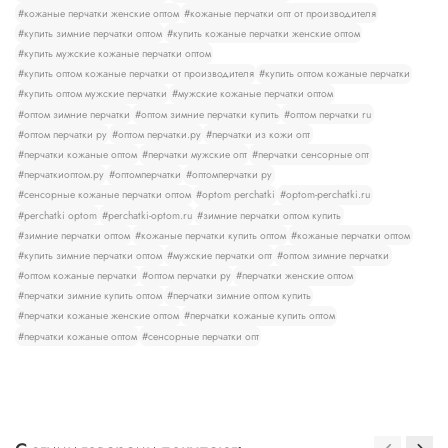
#кожаные перчатки женские оптом
#кожаные перчатки опт от производителя
#купить зимние перчатки оптом
#купить кожаные перчатки женские оптом
#купить мужские кожаные перчатки оптом
#купить оптом кожаные перчатки от производителя
#купить оптом кожаные перчатки
#купить оптом мужские перчатки
#мужские кожаные перчатки оптом
#оптом зимние перчатки
#оптом зимние перчатки купить
#оптом перчатки ru
#оптом перчатки ру
#оптом перчатки.ру
#перчатки из кожи опт
#перчатки кожаные оптом
#перчатки мужские опт
#перчатки сенсорные опт
#перчаткиоптом.ру
#оптомперчатки
#оптомперчатки ру
#сенсорные кожаные перчатки оптом
#optom perchatki
#optom-perchatki.ru
#perchatki optom
#perchatki-optom.ru
#зимние перчатки оптом купить
#зимние перчатки оптом
#кожаные перчатки купить оптом
#кожаные перчатки оптом
#купить зимние перчатки оптом
#мужские перчатки опт
#оптом зимние перчатки
#оптом кожаные перчатки
#оптом перчатки ру
#перчатки женские оптом
#перчатки зимние купить оптом
#перчатки зимние оптом купить
#перчатки кожаные женские оптом
#перчатки кожаные купить оптом
#перчатки кожаные оптом
#сенсорные перчатки опт