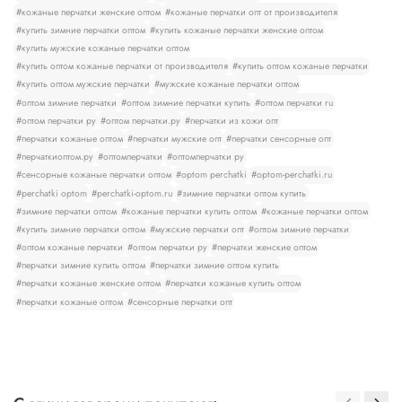
#кожаные перчатки женские оптом
#кожаные перчатки опт от производителя
#купить зимние перчатки оптом
#купить кожаные перчатки женские оптом
#купить мужские кожаные перчатки оптом
#купить оптом кожаные перчатки от производителя
#купить оптом кожаные перчатки
#купить оптом мужские перчатки
#мужские кожаные перчатки оптом
#оптом зимние перчатки
#оптом зимние перчатки купить
#оптом перчатки ru
#оптом перчатки ру
#оптом перчатки.ру
#перчатки из кожи опт
#перчатки кожаные оптом
#перчатки мужские опт
#перчатки сенсорные опт
#перчаткиоптом.ру
#оптомперчатки
#оптомперчатки ру
#сенсорные кожаные перчатки оптом
#optom perchatki
#optom-perchatki.ru
#perchatki optom
#perchatki-optom.ru
#зимние перчатки оптом купить
#зимние перчатки оптом
#кожаные перчатки купить оптом
#кожаные перчатки оптом
#купить зимние перчатки оптом
#мужские перчатки опт
#оптом зимние перчатки
#оптом кожаные перчатки
#оптом перчатки ру
#перчатки женские оптом
#перчатки зимние купить оптом
#перчатки зимние оптом купить
#перчатки кожаные женские оптом
#перчатки кожаные купить оптом
#перчатки кожаные оптом
#сенсорные перчатки опт