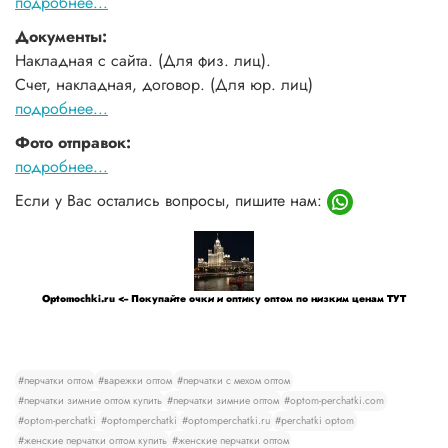
подробнее...
Документы:
Накладная с сайта. (Для физ. лиц).
Счет, накладная, договор. (Для юр. лиц)
подробнее...
Фото отправок:
подробнее...
Если у Вас остались вопросы, пишите нам:
Optomochki.ru <-- Покупайте очки и оптику оптом по низким ценам ТУТ
#перчатки оптом
#варежки оптом
#перчатки с мехом оптом
#перчатки зимние оптом купить
#перчатки зимние оптом
#optom-perchatki.com
#optom-perchatki
#optomperchatki
#optomperchatki.ru
#perchatki optom
#женские перчатки оптом купить
#женские перчатки оптом