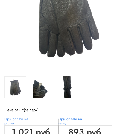
Цена за шт(за пару):
При оплате на
При оплате на
р.счет
карту
1 021 руб
893 руб