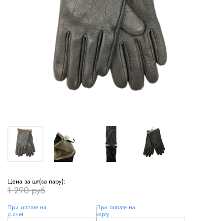
Цена за шт(за пару):
1 290 руб
При оплате на
При оплате на
р.счет
карту