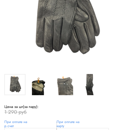
Цена за шт(за пару):
1 290 руб
При оплате на
При оплате на
р.счет
карту