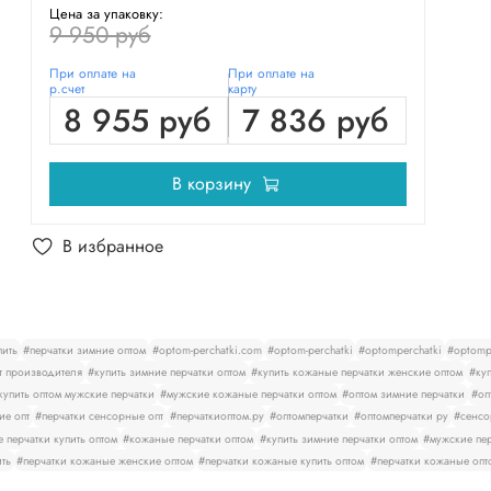
Цена за упаковку:
9 950 руб
При оплате на
При оплате на
р.счет
карту
8 955 руб
7 836 руб
В корзину
В избранное
пить
#перчатки зимние оптом
#optom-perchatki.com
#optom-perchatki
#optomperchatki
#optompe
т производителя
#купить зимние перчатки оптом
#купить кожаные перчатки женские оптом
#куп
купить оптом мужские перчатки
#мужские кожаные перчатки оптом
#оптом зимние перчатки
#оп
ие опт
#перчатки сенсорные опт
#перчаткиоптом.ру
#оптомперчатки
#оптомперчатки ру
#сенсо
 перчатки купить оптом
#кожаные перчатки оптом
#купить зимние перчатки оптом
#мужские пер
ить
#перчатки кожаные женские оптом
#перчатки кожаные купить оптом
#перчатки кожаные опт