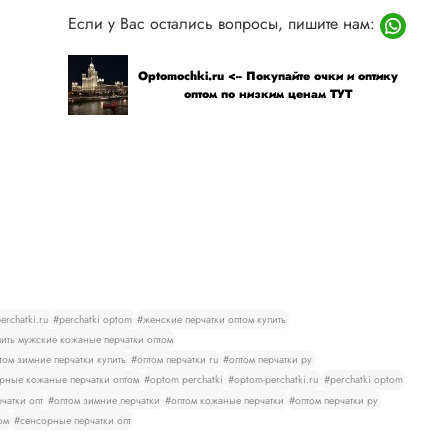
Если у Вас остались вопросы, пишите нам:
Optomochki.ru <-- Покупайте очки и оптику
оптом по низким ценам ТУТ
rchatki.ru
#perchatki optom
#женские перчатки оптом купить
ить мужские кожаные перчатки оптом
том зимние перчатки купить
#оптом перчатки ru
#оптом перчатки ру
рные кожаные перчатки оптом
#optom perchatki
#optom-perchatki.ru
#perchatki optom
чатки опт
#оптом зимние перчатки
#оптом кожаные перчатки
#оптом перчатки ру
ом
#сенсорные перчатки опт