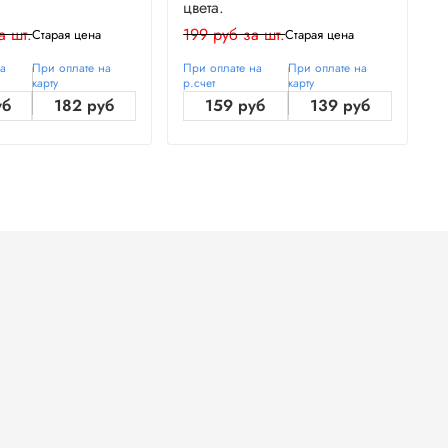
цвета.
ц
а шт.
199 руб за шт.
1
Старая цена
Старая цена
на
При оплате на
При оплате на
При оплате на
П
карту
р.счет
карту
р
уб
182 руб
159 руб
139 руб