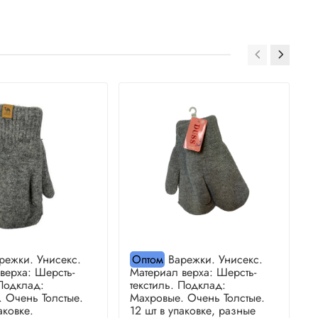
режки. Унисекс.
Оптом
Варежки. Унисекс.
верха: Шерсть-
Материал верха: Шерсть-
М
 Подклад:
текстиль. Подклад:
т
 Очень Толстые.
Махровые. Очень Толстые.
М
аковке.
12 шт в упаковке, разные
1