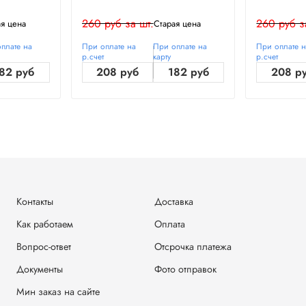
260 руб за шт.
260 руб з
ая цена
Старая цена
плате на
При оплате на
При оплате на
При оплате 
р.счет
карту
р.счет
82 руб
208 руб
182 руб
208 р
Контакты
Доставка
Как работаем
Оплата
Вопрос-ответ
Отсрочка платежа
Документы
Фото отправок
Мин заказ на сайте