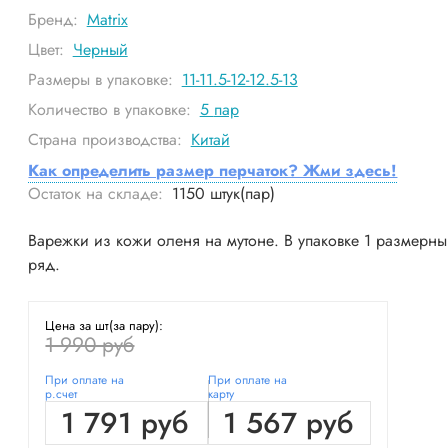
Бренд:
Matrix
Цвет:
Черный
Размеры в упаковке:
11-11.5-12-12.5-13
Количество в упаковке:
5
пар
Страна производства:
Китай
Как определить размер перчаток? Жми здесь!
Остаток на складе:
1150
штук(пар)
Варежки из кожи оленя на мутоне. В упаковке 1 размерн
ряд.
Цена за шт(за пару):
1 990 руб
При оплате на
При оплате на
р.счет
карту
1 791 руб
1 567 руб