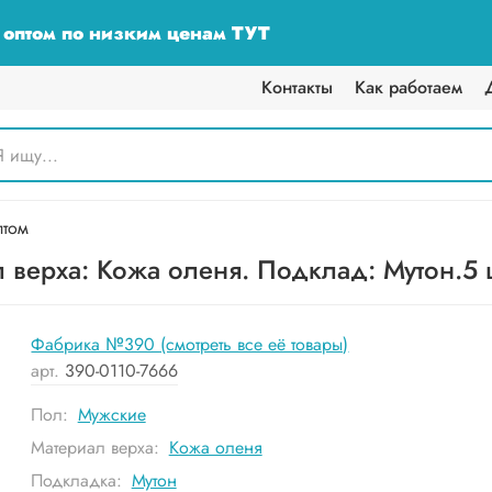
у оптом по низким ценам ТУТ
Контакты
Как работаем
птом
верха: Кожа оленя. Подклад: Мутон.5 ш
Фабрика №390 (смотреть все её товары)
арт.
390-0110-7666
Пол:
Мужские
Материал верха:
Кожа оленя
Подкладка:
Мутон