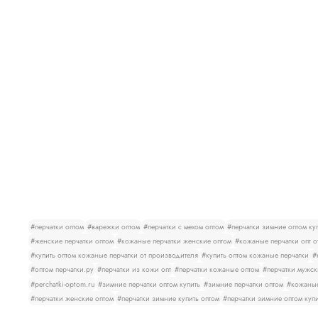
#перчатки оптом
#варежки оптом
#перчатки с мехом оптом
#перчатки зимние оптом ку
#женские перчатки оптом
#кожаные перчатки женские оптом
#кожаные перчатки опт о
#купить оптом кожаные перчатки от производителя
#купить оптом кожаные перчатки
#
#оптом перчатки.ру
#перчатки из кожи опт
#перчатки кожаные оптом
#перчатки мужск
#perchatki-optom.ru
#зимние перчатки оптом купить
#зимние перчатки оптом
#кожаные
#перчатки женские оптом
#перчатки зимние купить оптом
#перчатки зимние оптом куп