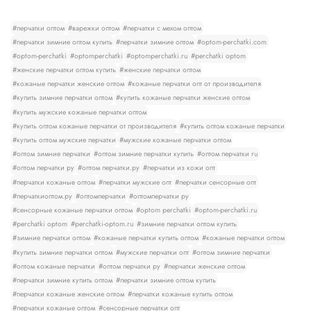
#перчатки оптом
#варежки оптом
#перчатки с мехом оптом
#перчатки зимние оптом купить
#перчатки зимние оптом
#optom-perchatki.com
#optom-perchatki
#optomperchatki
#optomperchatki.ru
#perchatki optom
#женские перчатки оптом купить
#женские перчатки оптом
#кожаные перчатки женские оптом
#кожаные перчатки опт от производителя
#купить зимние перчатки оптом
#купить кожаные перчатки женские оптом
#купить мужские кожаные перчатки оптом
#купить оптом кожаные перчатки от производителя
#купить оптом кожаные перчатки
#купить оптом мужские перчатки
#мужские кожаные перчатки оптом
#оптом зимние перчатки
#оптом зимние перчатки купить
#оптом перчатки ru
#оптом перчатки ру
#оптом перчатки.ру
#перчатки из кожи опт
#перчатки кожаные оптом
#перчатки мужские опт
#перчатки сенсорные опт
#перчаткиоптом.ру
#оптомперчатки
#оптомперчатки ру
#сенсорные кожаные перчатки оптом
#optom perchatki
#optom-perchatki.ru
#perchatki optom
#perchatki-optom.ru
#зимние перчатки оптом купить
#зимние перчатки оптом
#кожаные перчатки купить оптом
#кожаные перчатки оптом
#купить зимние перчатки оптом
#мужские перчатки опт
#оптом зимние перчатки
#оптом кожаные перчатки
#оптом перчатки ру
#перчатки женские оптом
#перчатки зимние купить оптом
#перчатки зимние оптом купить
#перчатки кожаные женские оптом
#перчатки кожаные купить оптом
#перчатки кожаные оптом
#сенсорные перчатки опт