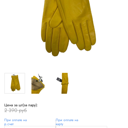
Цена за шт(за пару):
2 390 руб
При оплате на
При оплате на
р.счет
карту