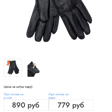
Цена за шт(за пару):
При оплате на
При оплате на
р.счет
карту
890 руб
779 руб