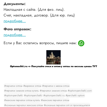
Документы:
Накладная с сайта. (Для физ. лиц).
Счет, накладная, договор. (Для юр. лиц)
подробнее...
Фото отправок:
подробнее...
Если у Вас остались вопросы, пишите нам:
Optomochki.ru <-- Покупайте очки и оптику оптом по низким ценам ТУТ
#перчатки оптом
#варежки оптом
#перчатки с мехом оптом
#перчатки зимние оптом купить
#перчатки зимние оптом
#optom-perchatki.com
#optom-perchatki
#optomperchatki
#optomperchatki.ru
#perchatki optom
#женские перчатки оптом купить
#женские перчатки оптом
#кожаные перчатки женские оптом
#кожаные перчатки опт от производителя