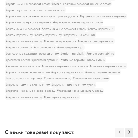
#купить зимние перчатки оптом
#купить кожаные перчатки женские оптом
#купить мужские кожаные перчатки оптом
#купить оптом кожаные перчатки от производителя
#купить оптом кожаные перчатки
#купить оптом мужские перчатки
#мужские кожаные перчатки оптом
#оптом зимние перчатки
#оптом зимние перчатки купить
#оптом перчатки ru
#оптом перчатки ру
#оптом перчатки.ру
#перчатки из кожи опт
#перчатки кожаные оптом
#перчатки мужские опт
#перчатки сенсорные опт
#перчаткиоптом.ру
#оптомперчатки
#оптомперчатки ру
#сенсорные кожаные перчатки оптом
#optom perchatki
#optom-perchatki.ru
#perchatki optom
#perchatki-optom.ru
#зимние перчатки оптом купить
#зимние перчатки оптом
#кожаные перчатки купить оптом
#кожаные перчатки оптом
#купить зимние перчатки оптом
#мужские перчатки опт
#оптом зимние перчатки
#оптом кожаные перчатки
#оптом перчатки ру
#перчатки женские оптом
#перчатки зимние купить оптом
#перчатки зимние оптом купить
#перчатки кожаные женские оптом
#перчатки кожаные купить оптом
#перчатки кожаные оптом
#сенсорные перчатки опт
С этими товарами покупают: