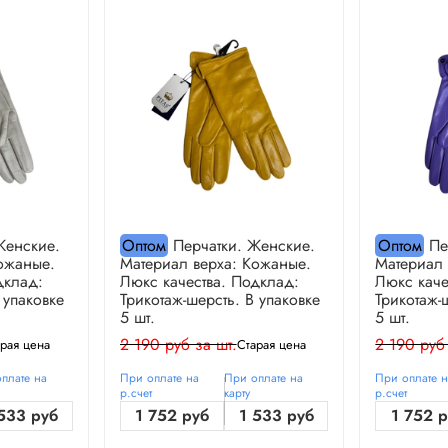
Женские.
Оптом
Перчатки. Женские.
Оптом
Пе
ожаные.
Материал верха: Кожаные.
Материал 
дклад:
Люкс качества. Подклад:
Люкс каче
 упаковке
Трикотаж-шерсть. В упаковке
Трикотаж-
5 шт.
5 шт.
2 190 руб за шт.
2 190 руб
рая цена
Старая цена
плате на
При оплате на
При оплате на
При оплате 
р.счет
карту
р.счет
533 руб
1 752 руб
1 533 руб
1 752 