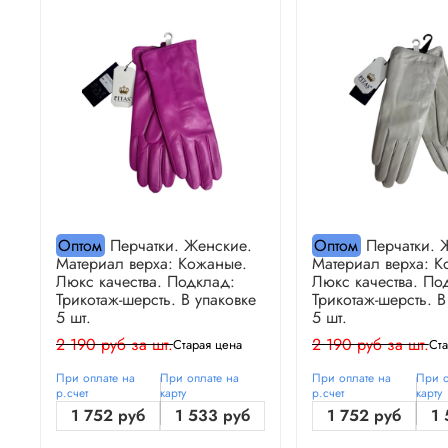
Оптом
Перчатки. Женские.
Оптом
Перчатки. 
Материал верха: Кожаные.
Материал верха: К
Люкс качества. Подклад:
Люкс качества. По
Трикотаж-шерсть. В упаковке
Трикотаж-шерсть. В
5 шт.
5 шт.
2 190 руб за шт.
2 190 руб за шт.
Старая цена
Ста
При оплате на
При оплате на
При оплате на
При о
р.счет
карту
р.счет
карту
1 752 руб
1 533 руб
1 752 руб
1 