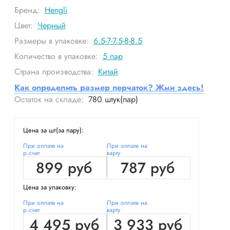
Бренд:
Hengli
Цвет:
Черный
Размеры в упаковке:
6.5-7-7.5-8-8.5
Количество в упаковке:
5
пар
Страна производства:
Китай
Как определить размер перчаток? Жми здесь!
Остаток на складе:
780
штук(пар)
Цена за шт(за пару):
При оплате на
При оплате на
р.счет
карту
899 руб
787 руб
Цена за упаковку:
При оплате на
При оплате на
р.счет
карту
4 495 руб
3 933 руб