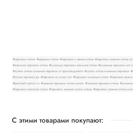
#перчатки оптом
#варежки оптом
#перчатки с мехом оптом
#перчатки зимние оптом ку
#женские перчатки оптом
#кожаные перчатки женские оптом
#кожаные перчатки опт о
#купить оптом кожаные перчатки от производителя
#купить оптом кожаные перчатки
#
#оптом перчатки.ру
#перчатки из кожи опт
#перчатки кожаные оптом
#перчатки мужск
#perchatki-optom.ru
#зимние перчатки оптом купить
#зимние перчатки оптом
#кожаные
#перчатки женские оптом
#перчатки зимние купить оптом
#перчатки зимние оптом куп
С этими товарами покупают: