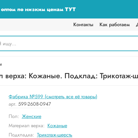
у оптом по низким ценам ТУТ
Контакты
Как работаем
м
 верха: Кожаные. Подклад: Трикотаж-шер
Фабрика №599 (смотреть все её товары)
арт.
599-2608-0947
Пол:
Женские
Материал верха:
Кожаные
Подкладка:
Трикотаж-шерсть