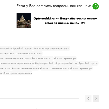
Если у Вас остались вопросы, пишите нам:
Optomochki.ru <-- Покупайте очки и оптику
оптом по низким ценам ТУТ
rchatki.ru
#perchatki optom
#женские перчатки оптом купить
ить мужские кожаные перчатки оптом
том зимние перчатки купить
#оптом перчатки ru
#оптом перчатки ру
рные кожаные перчатки оптом
#optom perchatki
#optom-perchatki.ru
#perchatki optom
чатки опт
#оптом зимние перчатки
#оптом кожаные перчатки
#оптом перчатки ру
ом
#сенсорные перчатки опт