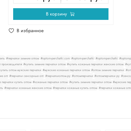
В корзину
В избранное
пить
#перчатки зимние оптом
#optom-perchatki.com
#optom-perchatki
#optomperchatki
#optompe
т производителя
#купить зимние перчатки оптом
#купить кожаные перчатки женские оптом
#куп
купить оптом мужские перчатки
#мужские кожаные перчатки оптом
#оптом зимние перчатки
#оп
ие опт
#перчатки сенсорные опт
#перчаткиоптом.ру
#оптомперчатки
#оптомперчатки ру
#сенсо
 перчатки купить оптом
#кожаные перчатки оптом
#купить зимние перчатки оптом
#мужские пер
ить
#перчатки кожаные женские оптом
#перчатки кожаные купить оптом
#перчатки кожаные опт