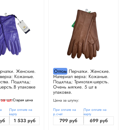
рчатки. Женские.
Оптом
Перчатки. Женские.
верха: Кожаные.
Материал верха: Кожаные.
М
ства. Подклад:
Подклад: Трикотаж-шерсть.
П
шерсть.В упаковке
Очень мягкие. 5 шт в
О
упаковке.
у
 за шт.
Старая цена
Цена за штутку:
Ц
на
При оплате на
При оплате на
При оплате на
П
карту
р.счет
карту
р
руб
1 533 руб
799 руб
699 руб