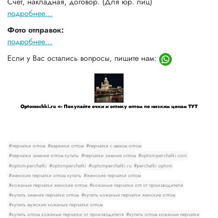
Счет, накладная, договор. (Для юр. лиц)
подробнее...
Фото отправок:
подробнее...
Если у Вас остались вопросы, пишите нам:
Optomochki.ru <-- Покупайте очки и оптику оптом по низким ценам ТУТ
#перчатки оптом
#варежки оптом
#перчатки с мехом оптом
#перчатки зимние оптом купить
#перчатки зимние оптом
#optom-perchatki.com
#optom-perchatki
#optomperchatki
#optomperchatki.ru
#perchatki optom
#женские перчатки оптом купить
#женские перчатки оптом
#кожаные перчатки женские оптом
#кожаные перчатки опт от производителя
#купить зимние перчатки оптом
#купить кожаные перчатки женские оптом
#купить мужские кожаные перчатки оптом
#купить оптом кожаные перчатки от производителя
#купить оптом кожаные перчатки