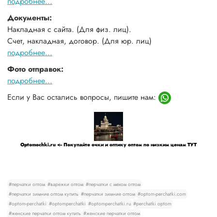
подробнее...
Документы:
Накладная с сайта. (Для физ. лиц).
Счет, накладная, договор. (Для юр. лиц)
подробнее...
Фото отправок:
подробнее...
Если у Вас остались вопросы, пишите нам:
Optomochki.ru <-- Покупайте очки и оптику оптом по низким ценам ТУТ
#перчатки оптом
#варежки оптом
#перчатки с мехом оптом
#перчатки зимние оптом купить
#перчатки зимние оптом
#optom-perchatki.com
#optom-perchatki
#optomperchatki
#optomperchatki.ru
#perchatki optom
#женские перчатки оптом купить
#женские перчатки оптом