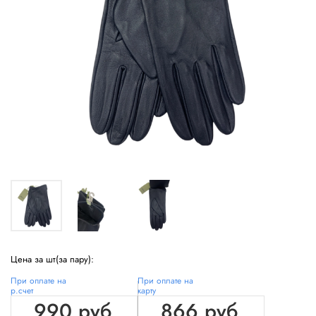
Цена за шт(за пару):
При оплате на
При оплате на
р.счет
карту
990 руб
866 руб