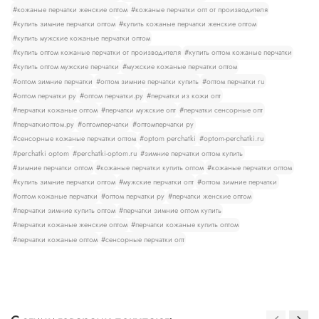
#кожаные перчатки женские оптом
#кожаные перчатки опт от производителя
#купить зимние перчатки оптом
#купить кожаные перчатки женские оптом
#купить мужские кожаные перчатки оптом
#купить оптом кожаные перчатки от производителя
#купить оптом кожаные перчатки
#купить оптом мужские перчатки
#мужские кожаные перчатки оптом
#оптом зимние перчатки
#оптом зимние перчатки купить
#оптом перчатки ru
#оптом перчатки ру
#оптом перчатки.ру
#перчатки из кожи опт
#перчатки кожаные оптом
#перчатки мужские опт
#перчатки сенсорные опт
#перчаткиоптом.ру
#оптомперчатки
#оптомперчатки ру
#сенсорные кожаные перчатки оптом
#optom perchatki
#optom-perchatki.ru
#perchatki optom
#perchatki-optom.ru
#зимние перчатки оптом купить
#зимние перчатки оптом
#кожаные перчатки купить оптом
#кожаные перчатки оптом
#купить зимние перчатки оптом
#мужские перчатки опт
#оптом зимние перчатки
#оптом кожаные перчатки
#оптом перчатки ру
#перчатки женские оптом
#перчатки зимние купить оптом
#перчатки зимние оптом купить
#перчатки кожаные женские оптом
#перчатки кожаные купить оптом
#перчатки кожаные оптом
#сенсорные перчатки опт