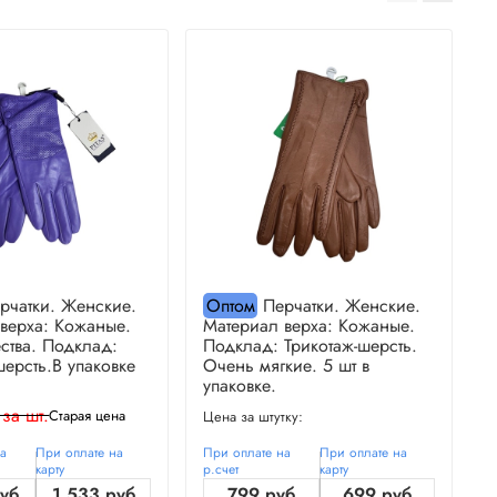
рчатки. Женские.
Оптом
Перчатки. Женские.
верха: Кожаные.
Материал верха: Кожаные.
М
ства. Подклад:
Подклад: Трикотаж-шерсть.
П
шерсть.В упаковке
Очень мягкие. 5 шт в
О
упаковке.
у
 за шт.
Старая цена
Цена за штутку:
Ц
на
При оплате на
При оплате на
При оплате на
П
карту
р.счет
карту
р
руб
1 533 руб
799 руб
699 руб