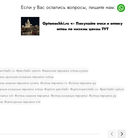
Если у Вас остались вопросы, пишите нам:
Optomochki.ru <-- Покупайте очки и оптику
оптом по низким ценам ТУТ
rchatki.ru
#perchatki optom
#женские перчатки оптом купить
ить мужские кожаные перчатки оптом
том зимние перчатки купить
#оптом перчатки ru
#оптом перчатки ру
рные кожаные перчатки оптом
#optom perchatki
#optom-perchatki.ru
#perchatki optom
чатки опт
#оптом зимние перчатки
#оптом кожаные перчатки
#оптом перчатки ру
ом
#сенсорные перчатки опт