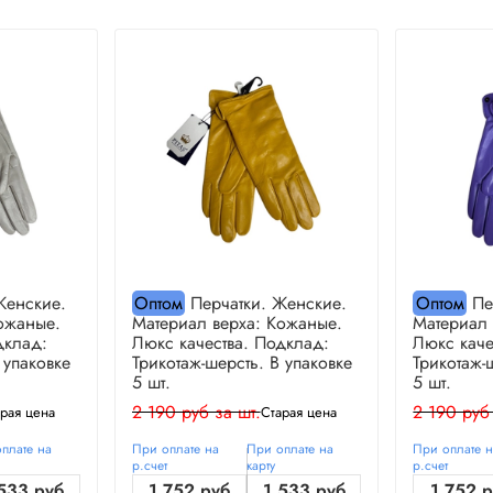
Женские.
Оптом
Перчатки. Женские.
Оптом
Пе
ожаные.
Материал верха: Кожаные.
Материал 
дклад:
Люкс качества. Подклад:
Люкс каче
 упаковке
Трикотаж-шерсть. В упаковке
Трикотаж-
5 шт.
5 шт.
2 190 руб за шт.
2 190 руб
рая цена
Старая цена
плате на
При оплате на
При оплате на
При оплате 
р.счет
карту
р.счет
533 руб
1 752 руб
1 533 руб
1 752 