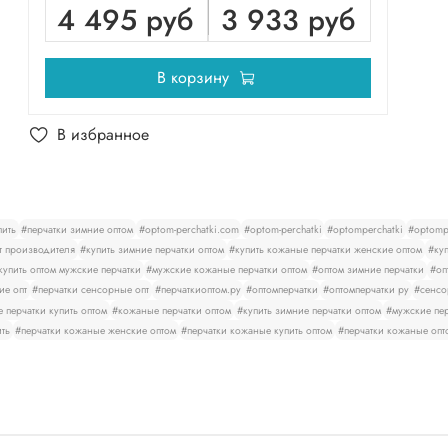
4 495 руб
3 933 руб
В корзину
В избранное
пить
#перчатки зимние оптом
#optom-perchatki.com
#optom-perchatki
#optomperchatki
#optompe
т производителя
#купить зимние перчатки оптом
#купить кожаные перчатки женские оптом
#куп
купить оптом мужские перчатки
#мужские кожаные перчатки оптом
#оптом зимние перчатки
#оп
ие опт
#перчатки сенсорные опт
#перчаткиоптом.ру
#оптомперчатки
#оптомперчатки ру
#сенсо
 перчатки купить оптом
#кожаные перчатки оптом
#купить зимние перчатки оптом
#мужские пер
ить
#перчатки кожаные женские оптом
#перчатки кожаные купить оптом
#перчатки кожаные опт