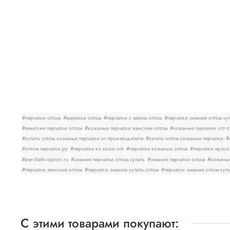
#перчатки оптом
#варежки оптом
#перчатки с мехом оптом
#перчатки зимние оптом ку
#женские перчатки оптом
#кожаные перчатки женские оптом
#кожаные перчатки опт о
#купить оптом кожаные перчатки от производителя
#купить оптом кожаные перчатки
#
#оптом перчатки.ру
#перчатки из кожи опт
#перчатки кожаные оптом
#перчатки мужск
#perchatki-optom.ru
#зимние перчатки оптом купить
#зимние перчатки оптом
#кожаные
#перчатки женские оптом
#перчатки зимние купить оптом
#перчатки зимние оптом куп
С этими товарами покупают: