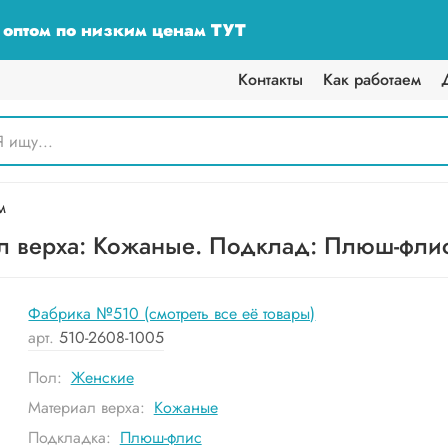
у оптом по низким ценам ТУТ
Контакты
Как работаем
м
 верха: Кожаные. Подклад: Плюш-флис.
Фабрика №510 (смотреть все её товары)
арт.
510-2608-1005
Пол:
Женские
Материал верха:
Кожаные
Подкладка:
Плюш-флис