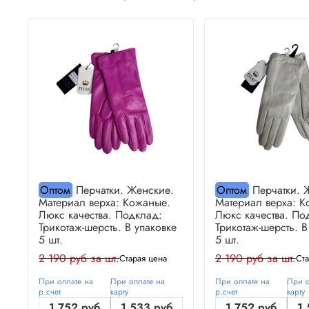
Оптом
Перчатки. Женские.
Оптом
Перчатки. 
Материал верха: Кожаные.
Материал верха: К
Люкс качества. Подклад:
Люкс качества. По
Трикотаж-шерсть. В упаковке
Трикотаж-шерсть. В
5 шт.
5 шт.
2 190 руб за шт.
2 190 руб за шт.
Старая цена
Ста
При оплате на
При оплате на
При оплате на
При о
р.счет
карту
р.счет
карту
1 752 руб
1 533 руб
1 752 руб
1 