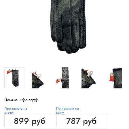
Цена за шт(за пару):
При оплате на
При оплате на
р.счет
карту
899 руб
787 руб