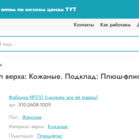
у оптом по низким ценам ТУТ
Контакты
Как работаем
м
 верха: Кожаные. Подклад: Плюш-флис.
Фабрика №510 (смотреть все её товары)
арт.
510-2608-1009
Пол:
Женские
Материал верха:
Кожаные
Подкладка:
Плюш-флис