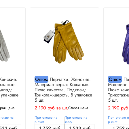
Женские.
Оптом
Перчатки. Женские.
Оптом
Пе
ожаные.
Материал верха: Кожаные.
Материал 
дклад:
Люкс качества. Подклад:
Люкс каче
 упаковке
Трикотаж-шерсть. В упаковке
Трикотаж-
5 шт.
5 шт.
2 190 руб за шт.
2 190 руб
рая цена
Старая цена
плате на
При оплате на
При оплате на
При оплате 
р.счет
карту
р.счет
533 руб
1 752 руб
1 533 руб
1 752 