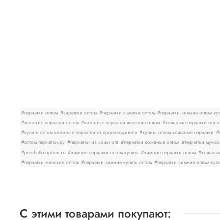
#перчатки оптом
#варежки оптом
#перчатки с мехом оптом
#перчатки зимние оптом ку
#женские перчатки оптом
#кожаные перчатки женские оптом
#кожаные перчатки опт о
#купить оптом кожаные перчатки от производителя
#купить оптом кожаные перчатки
#
#оптом перчатки.ру
#перчатки из кожи опт
#перчатки кожаные оптом
#перчатки мужск
#perchatki-optom.ru
#зимние перчатки оптом купить
#зимние перчатки оптом
#кожаные
#перчатки женские оптом
#перчатки зимние купить оптом
#перчатки зимние оптом куп
С этими товарами покупают: