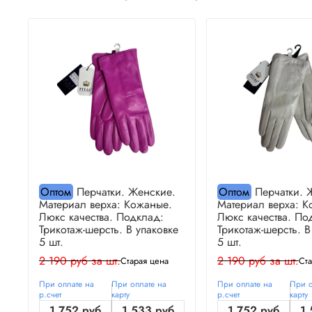
Оптом
Перчатки. Женские.
Оптом
Перчатки. 
Материал верха: Кожаные.
Материал верха: К
Люкс качества. Подклад:
Люкс качества. По
Трикотаж-шерсть. В упаковке
Трикотаж-шерсть. В
5 шт.
5 шт.
2 190 руб за шт.
2 190 руб за шт.
Старая цена
Ста
При оплате на
При оплате на
При оплате на
При о
р.счет
карту
р.счет
карту
1 752 руб
1 533 руб
1 752 руб
1 