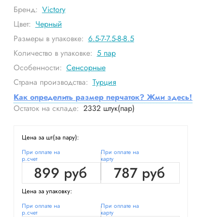
Бренд:
Victory
Цвет:
Черный
Размеры в упаковке:
6.5-7-7.5-8-8.5
Количество в упаковке:
5
пар
Особенности:
Сенсорные
Страна производства:
Турция
Как определить размер перчаток? Жми здесь!
Остаток на складе:
2332
штук(пар)
Цена за шт(за пару):
При оплате на
При оплате на
р.счет
карту
899 руб
787 руб
Цена за упаковку:
При оплате на
При оплате на
р.счет
карту