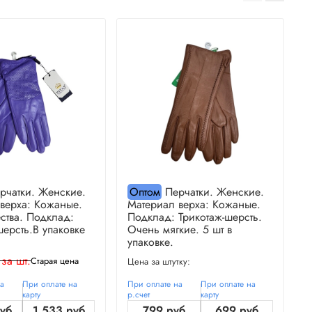
рчатки. Женские.
Оптом
Перчатки. Женские.
верха: Кожаные.
Материал верха: Кожаные.
М
ства. Подклад:
Подклад: Трикотаж-шерсть.
П
шерсть.В упаковке
Очень мягкие. 5 шт в
О
упаковке.
у
 за шт.
Старая цена
Цена за штутку:
Ц
на
При оплате на
При оплате на
При оплате на
П
карту
р.счет
карту
р
руб
1 533 руб
799 руб
699 руб