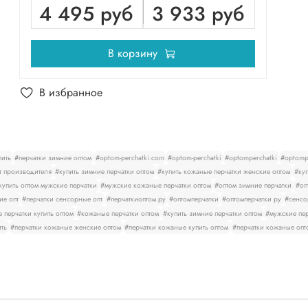
4 495 руб
3 933 руб
В корзину
В избранное
пить
#перчатки зимние оптом
#optom-perchatki.com
#optom-perchatki
#optomperchatki
#optompe
т производителя
#купить зимние перчатки оптом
#купить кожаные перчатки женские оптом
#куп
купить оптом мужские перчатки
#мужские кожаные перчатки оптом
#оптом зимние перчатки
#оп
ие опт
#перчатки сенсорные опт
#перчаткиоптом.ру
#оптомперчатки
#оптомперчатки ру
#сенсо
 перчатки купить оптом
#кожаные перчатки оптом
#купить зимние перчатки оптом
#мужские пер
ить
#перчатки кожаные женские оптом
#перчатки кожаные купить оптом
#перчатки кожаные опт