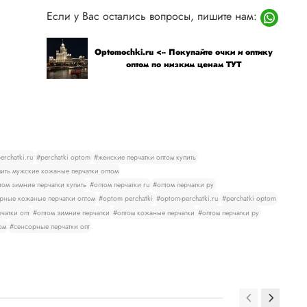
Если у Вас остались вопросы, пишите нам:
Optomochki.ru <-- Покупайте очки и оптику
оптом по низким ценам ТУТ
rchatki.ru
#perchatki optom
#женские перчатки оптом купить
ить мужские кожаные перчатки оптом
том зимние перчатки купить
#оптом перчатки ru
#оптом перчатки ру
рные кожаные перчатки оптом
#optom perchatki
#optom-perchatki.ru
#perchatki optom
чатки опт
#оптом зимние перчатки
#оптом кожаные перчатки
#оптом перчатки ру
ом
#сенсорные перчатки опт