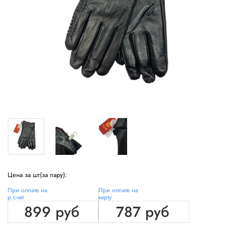
Цена за шт(за пару):
При оплате на
При оплате на
р.счет
карту
899 руб
787 руб