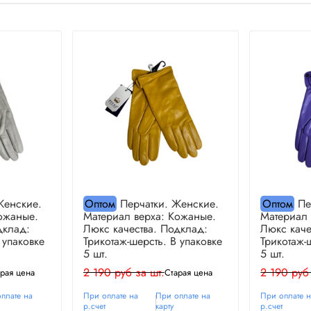
Женские.
Оптом
Перчатки. Женские.
Оптом
Пе
ожаные.
Материал верха: Кожаные.
Материал 
дклад:
Люкс качества. Подклад:
Люкс каче
 упаковке
Трикотаж-шерсть. В упаковке
Трикотаж-
5 шт.
5 шт.
2 190 руб за шт.
2 190 руб
рая цена
Старая цена
плате на
При оплате на
При оплате на
При оплате 
р.счет
карту
р.счет