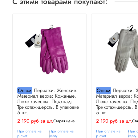
С этими товарами покупают:
Оптом
Перчатки. Женские.
Оптом
Перчатки. 
Материал верха: Кожаные.
Материал верха: К
Люкс качества. Подклад:
Люкс качества. По
Трикотаж-шерсть. В упаковке
Трикотаж-шерсть. В
5 шт.
5 шт.
2 190 руб за шт.
2 190 руб за шт.
Старая цена
Ста
При оплате на
При оплате на
При оплате на
При о
р.счет
карту
р.счет
карту