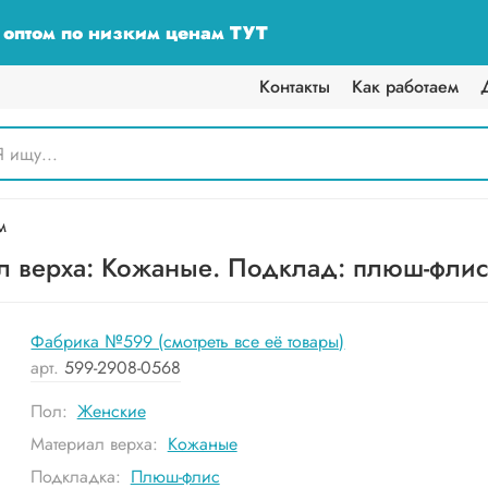
у оптом по низким ценам ТУТ
Контакты
Как работаем
м
 верха: Кожаные. Подклад: плюш-флис.
Фабрика №599 (смотреть все её товары)
арт.
599-2908-0568
Пол:
Женские
Материал верха:
Кожаные
Подкладка:
Плюш-флис