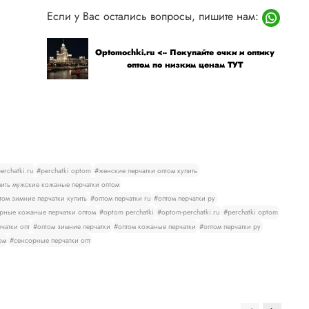
Если у Вас остались вопросы, пишите нам:
Optomochki.ru <-- Покупайте очки и оптику
оптом по низким ценам ТУТ
rchatki.ru
#perchatki optom
#женские перчатки оптом купить
ить мужские кожаные перчатки оптом
том зимние перчатки купить
#оптом перчатки ru
#оптом перчатки ру
рные кожаные перчатки оптом
#optom perchatki
#optom-perchatki.ru
#perchatki optom
чатки опт
#оптом зимние перчатки
#оптом кожаные перчатки
#оптом перчатки ру
ом
#сенсорные перчатки опт