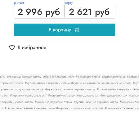
р.счет
карту
2 996 руб
2 621 руб
В корзину
В избранное
пить
#перчатки зимние оптом
#optom-perchatki.com
#optom-perchatki
#optomperchatki
#optompe
т производителя
#купить зимние перчатки оптом
#купить кожаные перчатки женские оптом
#куп
купить оптом мужские перчатки
#мужские кожаные перчатки оптом
#оптом зимние перчатки
#оп
ие опт
#перчатки сенсорные опт
#перчаткиоптом.ру
#оптомперчатки
#оптомперчатки ру
#сенсо
 перчатки купить оптом
#кожаные перчатки оптом
#купить зимние перчатки оптом
#мужские пер
ить
#перчатки кожаные женские оптом
#перчатки кожаные купить оптом
#перчатки кожаные опт