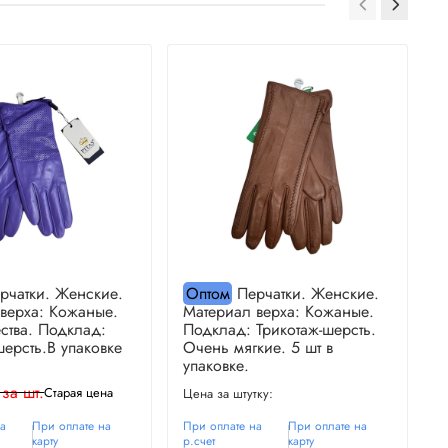
рчатки. Женские.
Оптом
Перчатки. Женские.
верха: Кожаные.
Материал верха: Кожаные.
М
ства. Подклад:
Подклад: Трикотаж-шерсть.
П
шерсть.В упаковке
Очень мягкие. 5 шт в
О
упаковке.
у
 за шт.
Старая цена
Цена за штутку:
Ц
на
При оплате на
При оплате на
При оплате на
П
карту
р.счет
карту
р