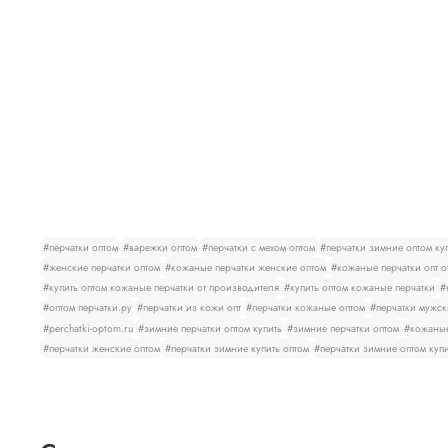
#перчатки оптом
#варежки оптом
#перчатки с мехом оптом
#перчатки зимние оптом ку
#женские перчатки оптом
#кожаные перчатки женские оптом
#кожаные перчатки опт о
#купить оптом кожаные перчатки от производителя
#купить оптом кожаные перчатки
#
#оптом перчатки.ру
#перчатки из кожи опт
#перчатки кожаные оптом
#перчатки мужск
#perchatki-optom.ru
#зимние перчатки оптом купить
#зимние перчатки оптом
#кожаные
#перчатки женские оптом
#перчатки зимние купить оптом
#перчатки зимние оптом куп