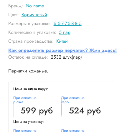
Бренд:
No name
Цвет:
Коричневый
Размеры в упаковке:
6.5-7-7.5-8-8.5
Количество в упаковке:
5
пар
Страна производства:
Китай
Как определить размер перчаток? Жми здесь!
Остаток на складе:
2532
штук(пар)
Перчатки кожаные.
Цена за шт(за пару):
При оплате на
При оплате на
р.счет
карту
599 руб
524 руб
Цена за упаковку:
При оплате на
При оплате на