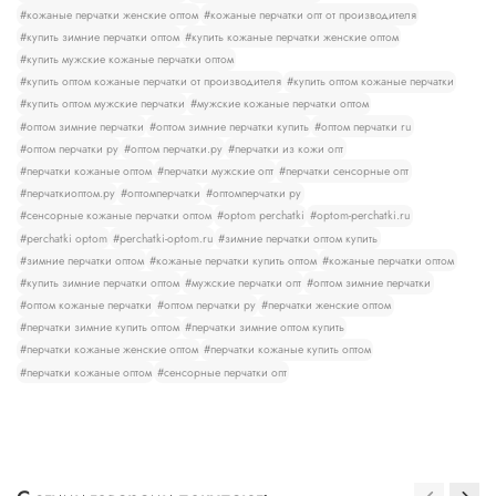
#кожаные перчатки женские оптом
#кожаные перчатки опт от производителя
#купить зимние перчатки оптом
#купить кожаные перчатки женские оптом
#купить мужские кожаные перчатки оптом
#купить оптом кожаные перчатки от производителя
#купить оптом кожаные перчатки
#купить оптом мужские перчатки
#мужские кожаные перчатки оптом
#оптом зимние перчатки
#оптом зимние перчатки купить
#оптом перчатки ru
#оптом перчатки ру
#оптом перчатки.ру
#перчатки из кожи опт
#перчатки кожаные оптом
#перчатки мужские опт
#перчатки сенсорные опт
#перчаткиоптом.ру
#оптомперчатки
#оптомперчатки ру
#сенсорные кожаные перчатки оптом
#optom perchatki
#optom-perchatki.ru
#perchatki optom
#perchatki-optom.ru
#зимние перчатки оптом купить
#зимние перчатки оптом
#кожаные перчатки купить оптом
#кожаные перчатки оптом
#купить зимние перчатки оптом
#мужские перчатки опт
#оптом зимние перчатки
#оптом кожаные перчатки
#оптом перчатки ру
#перчатки женские оптом
#перчатки зимние купить оптом
#перчатки зимние оптом купить
#перчатки кожаные женские оптом
#перчатки кожаные купить оптом
#перчатки кожаные оптом
#сенсорные перчатки опт