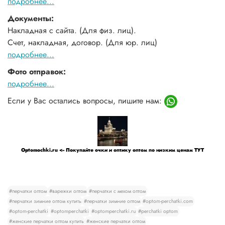
подробнее...
Документы:
Накладная с сайта. (Для физ. лиц).
Счет, накладная, договор. (Для юр. лиц)
подробнее...
Фото отправок:
подробнее...
Если у Вас остались вопросы, пишите нам:
Optomochki.ru <-- Покупайте очки и оптику оптом по низким ценам ТУТ
#перчатки оптом
#варежки оптом
#перчатки с мехом оптом
#перчатки зимние оптом купить
#перчатки зимние оптом
#optom-perchatki.com
#optom-perchatki
#optomperchatki
#optomperchatki.ru
#perchatki optom
#женские перчатки оптом купить
#женские перчатки оптом