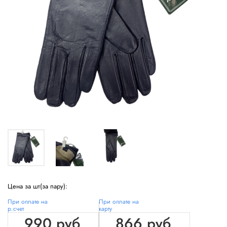
Цена за шт(за пару):
При оплате на
При оплате на
р.счет
карту
990 руб
866 руб