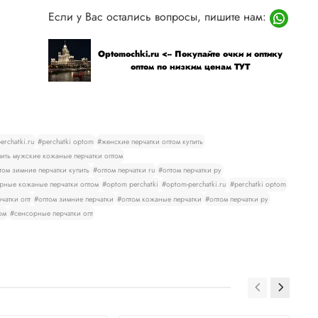
Если у Вас остались вопросы, пишите нам:
Optomochki.ru <-- Покупайте очки и оптику
оптом по низким ценам ТУТ
rchatki.ru
#perchatki optom
#женские перчатки оптом купить
ить мужские кожаные перчатки оптом
том зимние перчатки купить
#оптом перчатки ru
#оптом перчатки ру
рные кожаные перчатки оптом
#optom perchatki
#optom-perchatki.ru
#perchatki optom
чатки опт
#оптом зимние перчатки
#оптом кожаные перчатки
#оптом перчатки ру
ом
#сенсорные перчатки опт