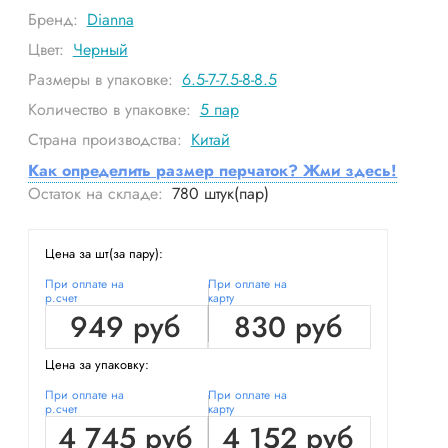
Бренд:
Dianna
Цвет:
Черный
Размеры в упаковке:
6.5-7-7.5-8-8.5
Количество в упаковке:
5
пар
Страна производства:
Китай
Как определить размер перчаток? Жми здесь!
Остаток на складе:
780
штук(пар)
Цена за шт(за пару):
При оплате на
При оплате на
р.счет
карту
949 руб
830 руб
Цена за упаковку:
При оплате на
При оплате на
р.счет
карту
4 745 руб
4 152 руб