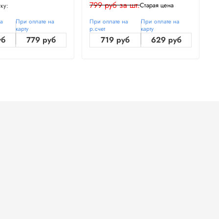
799 руб за шт.
7
Старая цена
ку:
на
При оплате на
При оплате на
При оплате на
П
карту
р.счет
карту
р
уб
779 руб
719 руб
629 руб