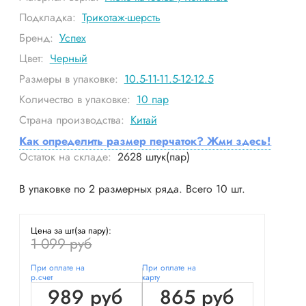
Подкладка:
Трикотаж-шерсть
Бренд:
Успех
Цвет:
Черный
Размеры в упаковке:
10.5-11-11.5-12-12.5
Количество в упаковке:
10
пар
Страна производства:
Китай
Как определить размер перчаток? Жми здесь!
Остаток на складе:
2628
штук(пар)
В упаковке по 2 размерных ряда. Всего 10 шт.
Цена за шт(за пару):
1 099 руб
При оплате на
При оплате на
р.счет
карту
989 руб
865 руб