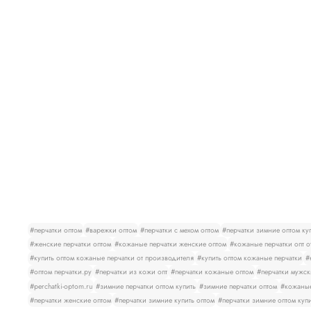
#перчатки оптом
#варежки оптом
#перчатки с мехом оптом
#перчатки зимние оптом ку
#женские перчатки оптом
#кожаные перчатки женские оптом
#кожаные перчатки опт о
#купить оптом кожаные перчатки от производителя
#купить оптом кожаные перчатки
#
#оптом перчатки.ру
#перчатки из кожи опт
#перчатки кожаные оптом
#перчатки мужск
#perchatki-optom.ru
#зимние перчатки оптом купить
#зимние перчатки оптом
#кожаные
#перчатки женские оптом
#перчатки зимние купить оптом
#перчатки зимние оптом куп