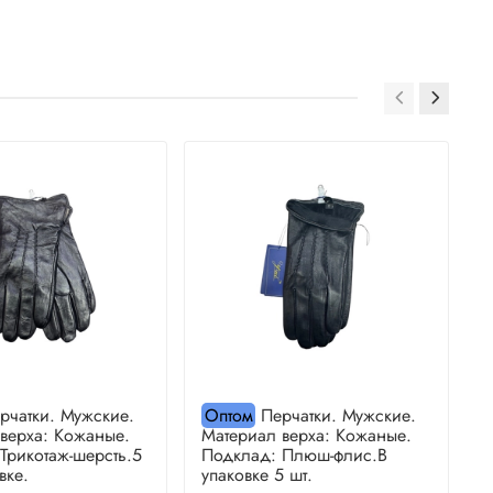
рчатки. Мужские.
Оптом
Перчатки. Мужские.
верха: Кожаные.
Материал верха: Кожаные.
М
Трикотаж-шерсть.5
Подклад: Плюш-флис.В
П
вке.
упаковке 5 шт.
у