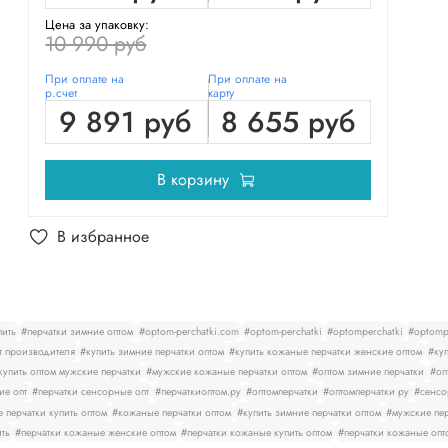
Цена за упаковку:
10 990 руб
При оплате на
При оплате на
р.счет
карту
9 891 руб
8 655 руб
В корзину
В избранное
пить
#перчатки зимние оптом
#optom-perchatki.com
#optom-perchatki
#optomperchatki
#optompe
т производителя
#купить зимние перчатки оптом
#купить кожаные перчатки женские оптом
#куп
купить оптом мужские перчатки
#мужские кожаные перчатки оптом
#оптом зимние перчатки
#оп
ие опт
#перчатки сенсорные опт
#перчаткиоптом.ру
#оптомперчатки
#оптомперчатки ру
#сенсо
 перчатки купить оптом
#кожаные перчатки оптом
#купить зимние перчатки оптом
#мужские пер
ить
#перчатки кожаные женские оптом
#перчатки кожаные купить оптом
#перчатки кожаные опт