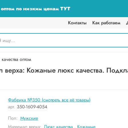
у оптом по низким ценам ТУТ
Контакты
Как работаем
качества оптом
 верха: Кожаные люкс качества. Подкла
Фабрика №350 (смотреть все её товары)
арт.
350-1609-4054
Пол:
Мужские
Материал верха:
Люкс качества
,
Кожаные