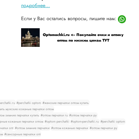
подробнее...
Если у Вас остались вопросы, пишите нам:
Optomochki.ru <-- Покупайте очки и оптику
оптом по низким ценам ТУТ
rchatki.ru
#perchatki optom
#женские перчатки оптом купить
ить мужские кожаные перчатки оптом
том зимние перчатки купить
#оптом перчатки ru
#оптом перчатки ру
рные кожаные перчатки оптом
#optom perchatki
#optom-perchatki.ru
#perchatki optom
чатки опт
#оптом зимние перчатки
#оптом кожаные перчатки
#оптом перчатки ру
ом
#сенсорные перчатки опт