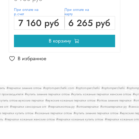
При оплате на
При оплате на
р.счет
карту
7 160 руб
6 265 руб
В корзину
В избранное
пить
#перчатки зимние оптом
#optom-perchatki.com
#optom-perchatki
#optomperchatki
#optompe
т производителя
#купить зимние перчатки оптом
#купить кожаные перчатки женские оптом
#куп
купить оптом мужские перчатки
#мужские кожаные перчатки оптом
#оптом зимние перчатки
#оп
ие опт
#перчатки сенсорные опт
#перчаткиоптом.ру
#оптомперчатки
#оптомперчатки ру
#сенсо
 перчатки купить оптом
#кожаные перчатки оптом
#купить зимние перчатки оптом
#мужские пер
ить
#перчатки кожаные женские оптом
#перчатки кожаные купить оптом
#перчатки кожаные опт