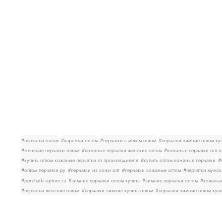
#перчатки оптом
#варежки оптом
#перчатки с мехом оптом
#перчатки зимние оптом ку
#женские перчатки оптом
#кожаные перчатки женские оптом
#кожаные перчатки опт о
#купить оптом кожаные перчатки от производителя
#купить оптом кожаные перчатки
#
#оптом перчатки.ру
#перчатки из кожи опт
#перчатки кожаные оптом
#перчатки мужск
#perchatki-optom.ru
#зимние перчатки оптом купить
#зимние перчатки оптом
#кожаные
#перчатки женские оптом
#перчатки зимние купить оптом
#перчатки зимние оптом куп