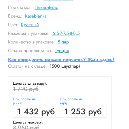
Подкладка:
Плюш-флис
Бренд:
Kasablanka
Цвет:
Красный
Размеры в упаковке:
6.5-7-7.5-8-8.5
Количество в упаковке:
5
пар
Страна производства:
Турция
Как определить размер перчаток? Жми здесь!
Остаток на складе:
1500
штук(пар)
Цена за шт(за пару):
1 790 руб
При оплате на
При оплате на
р.счет
карту
1 432 руб
1 253 руб
Цена за упаковку:
8 950 руб