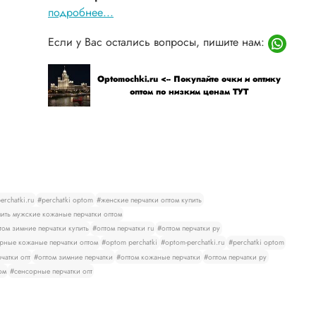
подробнее...
Если у Вас остались вопросы, пишите нам:
Optomochki.ru <-- Покупайте очки и оптику
оптом по низким ценам ТУТ
rchatki.ru
#perchatki optom
#женские перчатки оптом купить
ить мужские кожаные перчатки оптом
том зимние перчатки купить
#оптом перчатки ru
#оптом перчатки ру
рные кожаные перчатки оптом
#optom perchatki
#optom-perchatki.ru
#perchatki optom
чатки опт
#оптом зимние перчатки
#оптом кожаные перчатки
#оптом перчатки ру
ом
#сенсорные перчатки опт