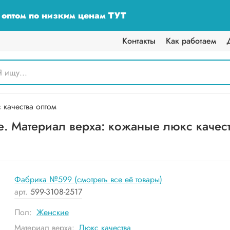
у оптом по низким ценам ТУТ
Контакты
Как работаем
качества оптом
. Материал верха: кожаные люкс качест
Фабрика №599 (смотреть все её товары)
арт.
599-3108-2517
Пол:
Женские
Материал верха:
Люкс качества