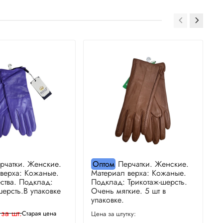
рчатки. Женские.
Оптом
Перчатки. Женские.
верха: Кожаные.
Материал верха: Кожаные.
М
ства. Подклад:
Подклад: Трикотаж-шерсть.
П
шерсть.В упаковке
Очень мягкие. 5 шт в
О
упаковке.
у
 за шт.
Старая цена
Цена за штутку:
Ц