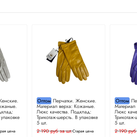
Женские.
Оптом
Перчатки. Женские.
Оптом
Пе
ожаные.
Материал верха: Кожаные.
Материал 
дклад:
Люкс качества. Подклад:
Люкс каче
 упаковке
Трикотаж-шерсть. В упаковке
Трикотаж-
5 шт.
5 шт.
2 190 руб за шт.
2 190 руб
рая цена
Старая цена