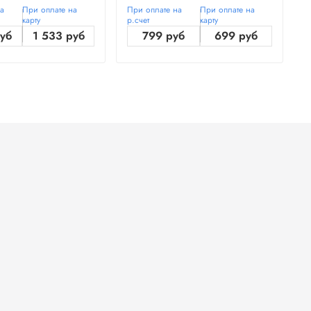
на
При оплате на
При оплате на
При оплате на
П
карту
р.счет
карту
р
руб
1 533 руб
799 руб
699 руб