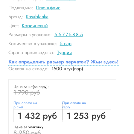
Подкладка:
Плюш-флис
Бренд:
Kasablanka
Цвет:
Коричневый
Размеры в упаковке:
6.5-7-7.5-8-8.5
Количество в упаковке:
5
пар
Страна производства:
Турция
Как определить размер перчаток? Жми здесь!
Остаток на складе:
1500
штук(пар)
Цена за шт(за пару):
1 790 руб
При оплате на
При оплате на
р.счет
карту
1 432 руб
1 253 руб
Цена за упаковку:
8 950 руб