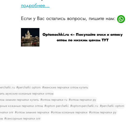
подробнее...
Если у Вас остались вопросы, пишите нам:
Optomochki.ru <-- Покупайте очки и оптику
оптом по низким ценам ТУТ
rchatki.ru
#perchatki optom
#женские перчатки оптом купить
ить мужские кожаные перчатки оптом
том зимние перчатки купить
#оптом перчатки ru
#оптом перчатки ру
рные кожаные перчатки оптом
#optom perchatki
#optom-perchatki.ru
#perchatki optom
чатки опт
#оптом зимние перчатки
#оптом кожаные перчатки
#оптом перчатки ру
ом
#сенсорные перчатки опт