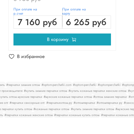
При оплате на
При оплате на
р.счет
карту
7 160 руб
6 265 руб
В корзину
В избранное
пить
#перчатки зимние оптом
#optom-perchatki.com
#optom-perchatki
#optomperchatki
#optompe
т производителя
#купить зимние перчатки оптом
#купить кожаные перчатки женские оптом
#куп
купить оптом мужские перчатки
#мужские кожаные перчатки оптом
#оптом зимние перчатки
#оп
ие опт
#перчатки сенсорные опт
#перчаткиоптом.ру
#оптомперчатки
#оптомперчатки ру
#сенсо
 перчатки купить оптом
#кожаные перчатки оптом
#купить зимние перчатки оптом
#мужские пер
ить
#перчатки кожаные женские оптом
#перчатки кожаные купить оптом
#перчатки кожаные опт