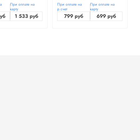
на
При оплате на
При оплате на
При оплате на
П
карту
р.счет
карту
р
руб
1 533 руб
799 руб
699 руб