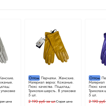
Женские.
Оптом
Перчатки. Женские.
Оптом
Пе
ожаные.
Материал верха: Кожаные.
Материал 
дклад:
Люкс качества. Подклад:
Люкс каче
 упаковке
Трикотаж-шерсть. В упаковке
Трикотаж-
5 шт.
5 шт.
2 190 руб за шт.
2 190 руб
рая цена
Старая цена