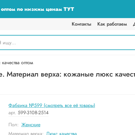
у оптом по низким ценам ТУТ
Контакты
Как работаем
качества оптом
. Материал верха: кожаные люкс качес
Фабрика №599 (смотреть все её товары)
арт.
599-3108-2514
Пол:
Женские
Материал верха:
Люкс качества