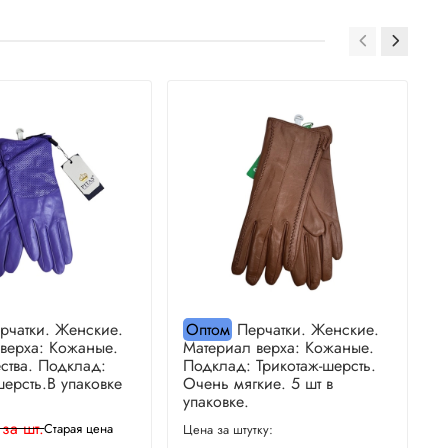
рчатки. Женские.
Оптом
Перчатки. Женские.
верха: Кожаные.
Материал верха: Кожаные.
М
ства. Подклад:
Подклад: Трикотаж-шерсть.
П
шерсть.В упаковке
Очень мягкие. 5 шт в
О
упаковке.
у
 за шт.
Старая цена
Цена за штутку:
Ц