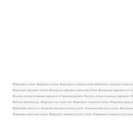
#перчатки оптом
#варежки оптом
#перчатки с мехом оптом
#перчатки зимние оптом ку
#женские перчатки оптом
#кожаные перчатки женские оптом
#кожаные перчатки опт о
#купить оптом кожаные перчатки от производителя
#купить оптом кожаные перчатки
#
#оптом перчатки.ру
#перчатки из кожи опт
#перчатки кожаные оптом
#перчатки мужск
#perchatki-optom.ru
#зимние перчатки оптом купить
#зимние перчатки оптом
#кожаные
#перчатки женские оптом
#перчатки зимние купить оптом
#перчатки зимние оптом куп