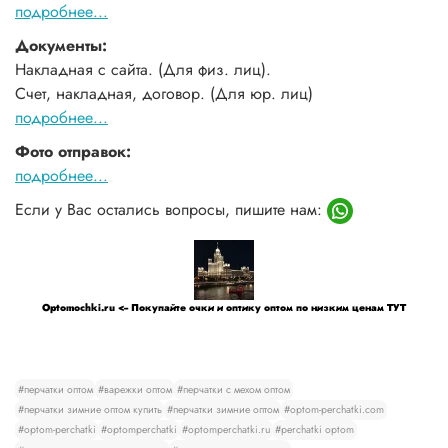
подробнее...
Документы:
Накладная с сайта. (Для физ. лиц).
Счет, накладная, договор. (Для юр. лиц)
подробнее...
Фото отправок:
подробнее...
Если у Вас остались вопросы, пишите нам:
Optomochki.ru <-- Покупайте очки и оптику оптом по низким ценам ТУТ
#перчатки оптом
#варежки оптом
#перчатки с мехом оптом
#перчатки зимние оптом купить
#перчатки зимние оптом
#optom-perchatki.com
#optom-perchatki
#optomperchatki
#optomperchatki.ru
#perchatki optom