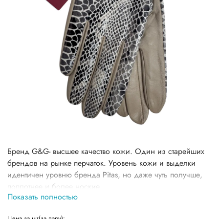
Бренд G&G- высшее качество кожи. Один из старейших
брендов на рынке перчаток. Уровень кожи и выделки
идентичен уровню бренда Pitas, но даже чуть получше,
поплотнее и более ноские.
Показать полностью
В розницу данный бренд продается от 4 до 6 тыс руб.
Цена за шт(за пару):