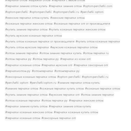
#перчатки оптом
#варежки оптом
#перчатки с мехом оптом
#перчатки зимние оптом купить
#перчатки зимние оптом
#optom-perchatki.com
#optom-perchatki
#optomperchatki
#optomperchatki.ru
#perchatki optom
#женские перчатки оптом купить
#женские перчатки оптом
#кожаные перчатки женские оптом
#кожаные перчатки опт от производителя
#купить зимние перчатки оптом
#купить кожаные перчатки женские оптом
#купить мужские кожаные перчатки оптом
#купить оптом кожаные перчатки от производителя
#купить оптом кожаные перчатки
#купить оптом мужские перчатки
#мужские кожаные перчатки оптом
#оптом зимние перчатки
#оптом зимние перчатки купить
#оптом перчатки ru
#оптом перчатки ру
#оптом перчатки.ру
#перчатки из кожи опт
#перчатки кожаные оптом
#перчатки мужские опт
#перчатки сенсорные опт
#перчаткиоптом.ру
#оптомперчатки
#оптомперчатки ру
#сенсорные кожаные перчатки оптом
#optom perchatki
#optom-perchatki.ru
#perchatki optom
#perchatki-optom.ru
#зимние перчатки оптом купить
#зимние перчатки оптом
#кожаные перчатки купить оптом
#кожаные перчатки оптом
#купить зимние перчатки оптом
#мужские перчатки опт
#оптом зимние перчатки
#оптом кожаные перчатки
#оптом перчатки ру
#перчатки женские оптом
#перчатки зимние купить оптом
#перчатки зимние оптом купить
#перчатки кожаные женские оптом
#перчатки кожаные купить оптом
#перчатки кожаные оптом
#сенсорные перчатки опт