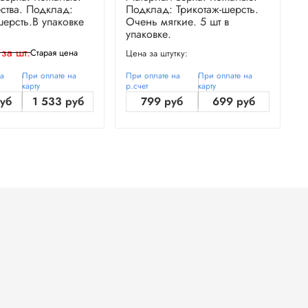
ства. Подклад:
Подклад: Трикотаж-шерсть.
П
шерсть.В упаковке
Очень мягкие. 5 шт в
О
упаковке.
у
 за шт.
Старая цена
Цена за штутку:
Ц
на
При оплате на
При оплате на
При оплате на
П
карту
р.счет
карту
р
руб
1 533 руб
799 руб
699 руб