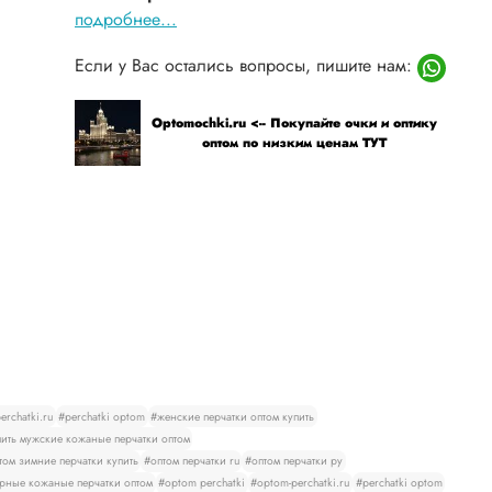
подробнее...
Если у Вас остались вопросы, пишите нам:
Optomochki.ru <-- Покупайте очки и оптику
оптом по низким ценам ТУТ
rchatki.ru
#perchatki optom
#женские перчатки оптом купить
ить мужские кожаные перчатки оптом
том зимние перчатки купить
#оптом перчатки ru
#оптом перчатки ру
рные кожаные перчатки оптом
#optom perchatki
#optom-perchatki.ru
#perchatki optom