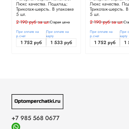
Люкс качества. Подклад:
Люкс качества. По
Трикотаж-шерсть. В упаковке
Трикотаж-шерсть. В
5 шт.
5 шт.
2 190 руб за шт.
2 190 руб за шт.
Старая цена
Ста
При оплате на
При оплате на
При оплате на
При о
р.счет
карту
р.счет
карту
1 752 руб
1 533 руб
1 752 руб
1 
+7 985 568 0677