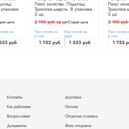
дклад:
Люкс качества. Подклад:
Люкс каче
 упаковке
Трикотаж-шерсть. В упаковке
Трикотаж-
5 шт.
5 шт.
2 190 руб за шт.
2 190 руб
рая цена
Старая цена
плате на
При оплате на
При оплате на
При оплате 
р.счет
карту
р.счет
533 руб
1 752 руб
1 533 руб
1 752 
Контакты
Доставка
Как работаем
Оплата
Вопрос-ответ
Отсрочка платежа
Документы
Фото отправок