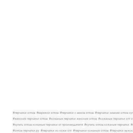
#перчатки оптом
#варежки оптом
#перчатки с мехом оптом
#перчатки зимние оптом ку
#женские перчатки оптом
#кожаные перчатки женские оптом
#кожаные перчатки опт о
#купить оптом кожаные перчатки от производителя
#купить оптом кожаные перчатки
#
#оптом перчатки.ру
#перчатки из кожи опт
#перчатки кожаные оптом
#перчатки мужск