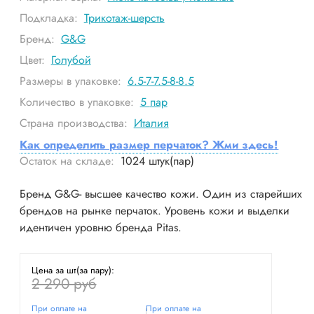
Подкладка:
Трикотаж-шерсть
Бренд:
G&G
Цвет:
Голубой
Размеры в упаковке:
6.5-7-7.5-8-8.5
Количество в упаковке:
5
пар
Страна производства:
Италия
Как определить размер перчаток? Жми здесь!
Остаток на складе:
1024
штук(пар)
Бренд G&G- высшее качество кожи. Один из старейших
брендов на рынке перчаток. Уровень кожи и выделки
идентичен уровню бренда Pitas.
Цена за шт(за пару):
2 290 руб
При оплате на
При оплате на