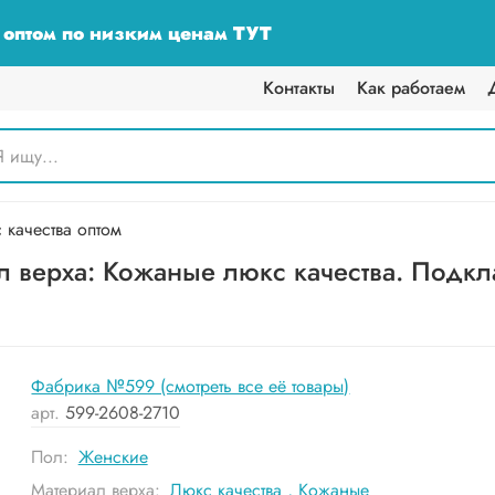
у оптом по низким ценам ТУТ
Контакты
Как работаем
качества оптом
 верха: Кожаные люкс качества. Подкла
Фабрика №599 (смотреть все её товары)
арт.
599-2608-2710
Пол:
Женские
Материал верха:
Люкс качества
,
Кожаные