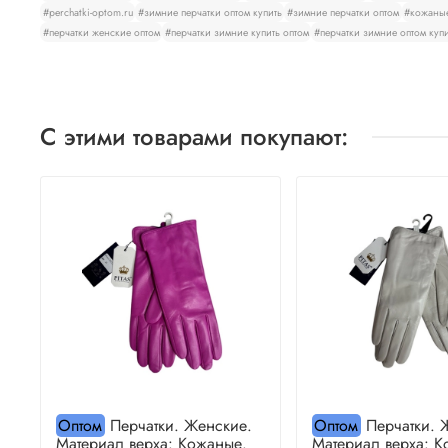
#perchatki-optom.ru
#зимние перчатки оптом купить
#зимние перчатки оптом
#кожаные
#перчатки женские оптом
#перчатки зимние купить оптом
#перчатки зимние оптом куп
С этими товарами покупают:
Оптом
Перчатки. Женские.
Оптом
Перчатки. 
Материал верха: Кожаные.
Материал верха: К