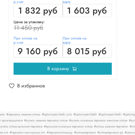
р.счет
карту
1 832 руб
1 603 руб
Цена за упаковку:
11 450 руб
При оплате на
При оплате на
р.счет
карту
9 160 руб
8 015 руб
В корзину
В избранное
пить
#перчатки зимние оптом
#optom-perchatki.com
#optom-perchatki
#optomperchatki
#optompe
т производителя
#купить зимние перчатки оптом
#купить кожаные перчатки женские оптом
#куп
купить оптом мужские перчатки
#мужские кожаные перчатки оптом
#оптом зимние перчатки
#оп
ие опт
#перчатки сенсорные опт
#перчаткиоптом.ру
#оптомперчатки
#оптомперчатки ру
#сенсо