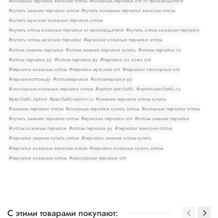
#кожаные перчатки женские оптом
#кожаные перчатки опт от производителя
#купить зимние перчатки оптом
#купить кожаные перчатки женские оптом
#купить мужские кожаные перчатки оптом
#купить оптом кожаные перчатки от производителя
#купить оптом кожаные перчатки
#купить оптом мужские перчатки
#мужские кожаные перчатки оптом
#оптом зимние перчатки
#оптом зимние перчатки купить
#оптом перчатки ru
#оптом перчатки ру
#оптом перчатки.ру
#перчатки из кожи опт
#перчатки кожаные оптом
#перчатки мужские опт
#перчатки сенсорные опт
#перчаткиоптом.ру
#оптомперчатки
#оптомперчатки ру
#сенсорные кожаные перчатки оптом
#optom perchatki
#optom-perchatki.ru
#perchatki optom
#perchatki-optom.ru
#зимние перчатки оптом купить
#зимние перчатки оптом
#кожаные перчатки купить оптом
#кожаные перчатки оптом
#купить зимние перчатки оптом
#мужские перчатки опт
#оптом зимние перчатки
#оптом кожаные перчатки
#оптом перчатки ру
#перчатки женские оптом
#перчатки зимние купить оптом
#перчатки зимние оптом купить
#перчатки кожаные женские оптом
#перчатки кожаные купить оптом
#перчатки кожаные оптом
#сенсорные перчатки опт
С этими товарами покупают: