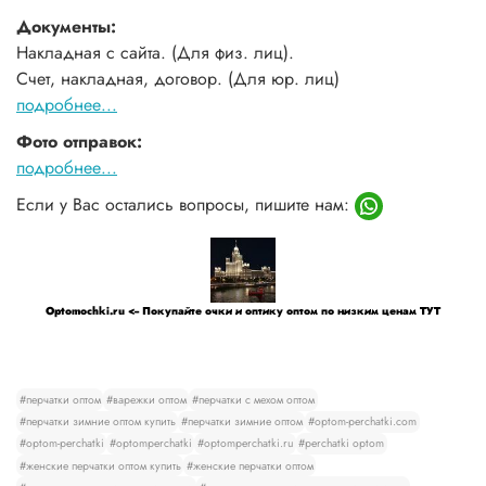
Документы:
Накладная с сайта. (Для физ. лиц).
Счет, накладная, договор. (Для юр. лиц)
подробнее...
Фото отправок:
подробнее...
Если у Вас остались вопросы, пишите нам:
Optomochki.ru <-- Покупайте очки и оптику оптом по низким ценам ТУТ
#перчатки оптом
#варежки оптом
#перчатки с мехом оптом
#перчатки зимние оптом купить
#перчатки зимние оптом
#optom-perchatki.com
#optom-perchatki
#optomperchatki
#optomperchatki.ru
#perchatki optom
#женские перчатки оптом купить
#женские перчатки оптом