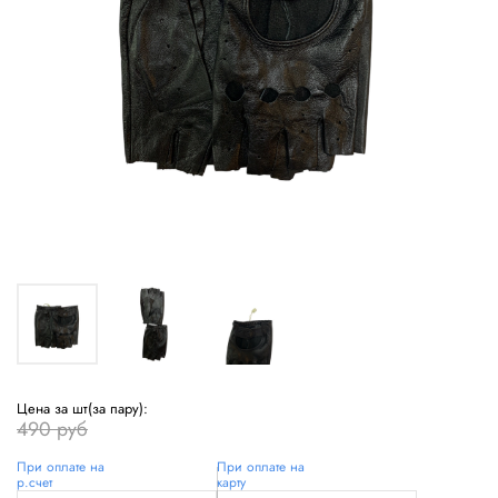
Цена за шт(за пару):
490 руб
При оплате на
При оплате на
р.счет
карту