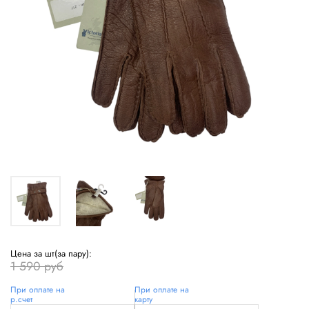
Цена за шт(за пару):
1 590 руб
При оплате на
При оплате на
р.счет
карту