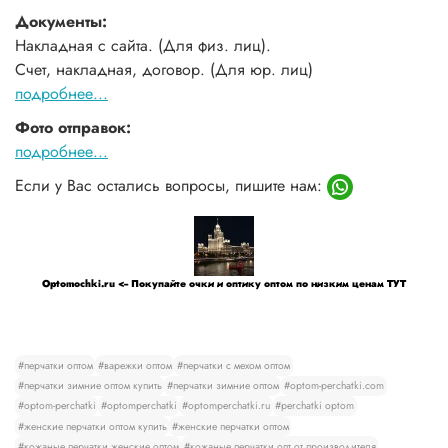
Документы:
Накладная с сайта. (Для физ. лиц).
Счет, накладная, договор. (Для юр. лиц)
подробнее...
Фото отправок:
подробнее...
Если у Вас остались вопросы, пишите нам:
Optomochki.ru <-- Покупайте очки и оптику оптом по низким ценам ТУТ
#перчатки оптом
#варежки оптом
#перчатки с мехом оптом
#перчатки зимние оптом купить
#перчатки зимние оптом
#optom-perchatki.com
#optom-perchatki
#optomperchatki
#optomperchatki.ru
#perchatki optom
#женские перчатки оптом купить
#женские перчатки оптом
#кожаные перчатки женские оптом
#кожаные перчатки опт от производителя