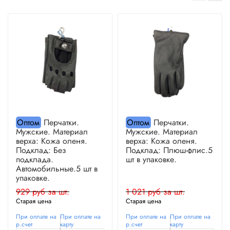
Оптом
Перчатки.
Оптом
Перчатки.
Мужские. Материал
Мужские. Материал
верха: Кожа оленя.
верха: Кожа оленя.
Подклад: Без
Подклад: Плюш-флис.5
подклада.
шт в упаковке.
Автомобильные.5 шт в
упаковке.
929 руб за шт.
1 021 руб за шт.
Старая цена
Старая цена
При оплате на
При оплате на
При оплате на
При оплате на
р.счет
карту
р.счет
карту