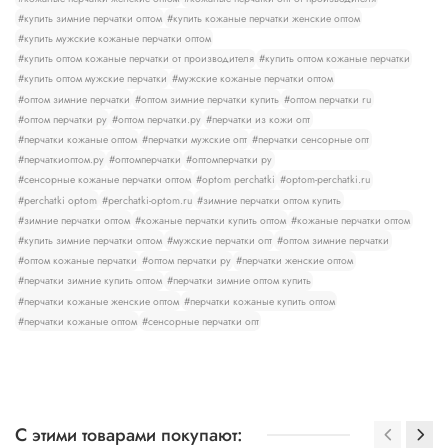
#купить зимние перчатки оптом
#купить кожаные перчатки женские оптом
#купить мужские кожаные перчатки оптом
#купить оптом кожаные перчатки от производителя
#купить оптом кожаные перчатки
#купить оптом мужские перчатки
#мужские кожаные перчатки оптом
#оптом зимние перчатки
#оптом зимние перчатки купить
#оптом перчатки ru
#оптом перчатки ру
#оптом перчатки.ру
#перчатки из кожи опт
#перчатки кожаные оптом
#перчатки мужские опт
#перчатки сенсорные опт
#перчаткиоптом.ру
#оптомперчатки
#оптомперчатки ру
#сенсорные кожаные перчатки оптом
#optom perchatki
#optom-perchatki.ru
#perchatki optom
#perchatki-optom.ru
#зимние перчатки оптом купить
#зимние перчатки оптом
#кожаные перчатки купить оптом
#кожаные перчатки оптом
#купить зимние перчатки оптом
#мужские перчатки опт
#оптом зимние перчатки
#оптом кожаные перчатки
#оптом перчатки ру
#перчатки женские оптом
#перчатки зимние купить оптом
#перчатки зимние оптом купить
#перчатки кожаные женские оптом
#перчатки кожаные купить оптом
#перчатки кожаные оптом
#сенсорные перчатки опт
С этими товарами покупают: