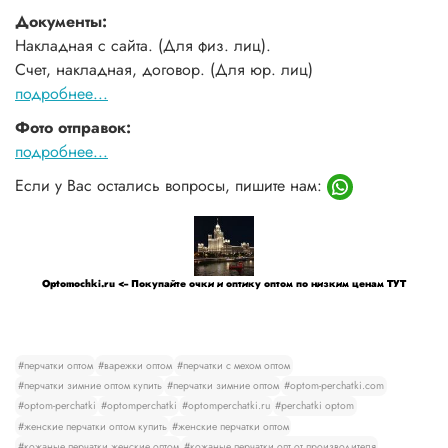
Документы:
Накладная с сайта. (Для физ. лиц).
Счет, накладная, договор. (Для юр. лиц)
подробнее...
Фото отправок:
подробнее...
Если у Вас остались вопросы, пишите нам:
Optomochki.ru <-- Покупайте очки и оптику оптом по низким ценам ТУТ
#перчатки оптом
#варежки оптом
#перчатки с мехом оптом
#перчатки зимние оптом купить
#перчатки зимние оптом
#optom-perchatki.com
#optom-perchatki
#optomperchatki
#optomperchatki.ru
#perchatki optom
#женские перчатки оптом купить
#женские перчатки оптом
#кожаные перчатки женские оптом
#кожаные перчатки опт от производителя