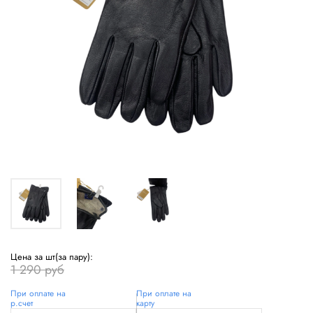
Цена за шт(за пару):
1 290 руб
При оплате на
При оплате на
р.счет
карту