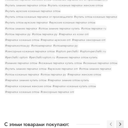
#купить зимние перчатки оптом
#купить кожаные перчатки женские оптом
#купить мужские кожаные перчатки оптом
#купить оптом кожаные перчатки от производителя
#купить оптом кожаные перчатки
#купить оптом мужские перчатки
#мужские кожаные перчатки оптом
#оптом зимние перчатки
#оптом зимние перчатки купить
#оптом перчатки ru
#оптом перчатки ру
#оптом перчатки.ру
#перчатки из кожи опт
#перчатки кожаные оптом
#перчатки мужские опт
#перчатки сенсорные опт
#перчаткиоптом.ру
#оптомперчатки
#оптомперчатки ру
#сенсорные кожаные перчатки оптом
#optom perchatki
#optom-perchatki.ru
#perchatki optom
#perchatki-optom.ru
#зимние перчатки оптом купить
#зимние перчатки оптом
#кожаные перчатки купить оптом
#кожаные перчатки оптом
#купить зимние перчатки оптом
#мужские перчатки опт
#оптом зимние перчатки
#оптом кожаные перчатки
#оптом перчатки ру
#перчатки женские оптом
#перчатки зимние купить оптом
#перчатки зимние оптом купить
#перчатки кожаные женские оптом
#перчатки кожаные купить оптом
#перчатки кожаные оптом
#сенсорные перчатки опт
С этими товарами покупают: