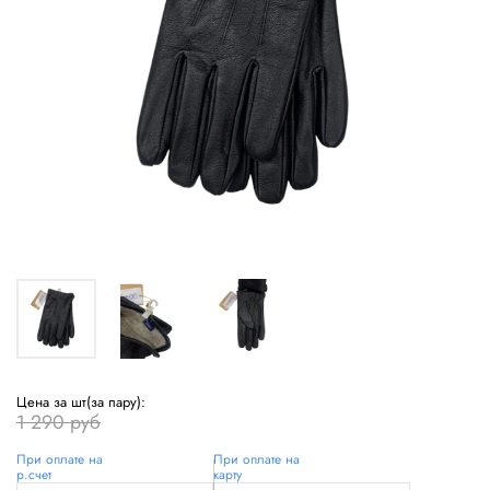
Цена за шт(за пару):
1 290 руб
При оплате на
При оплате на
р.счет
карту