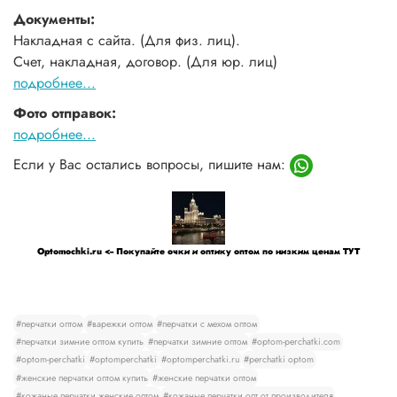
Документы:
Накладная с сайта. (Для физ. лиц).
Счет, накладная, договор. (Для юр. лиц)
подробнее...
Фото отправок:
подробнее...
Если у Вас остались вопросы, пишите нам:
Optomochki.ru <-- Покупайте очки и оптику оптом по низким ценам ТУТ
#перчатки оптом
#варежки оптом
#перчатки с мехом оптом
#перчатки зимние оптом купить
#перчатки зимние оптом
#optom-perchatki.com
#optom-perchatki
#optomperchatki
#optomperchatki.ru
#perchatki optom
#женские перчатки оптом купить
#женские перчатки оптом
#кожаные перчатки женские оптом
#кожаные перчатки опт от производителя