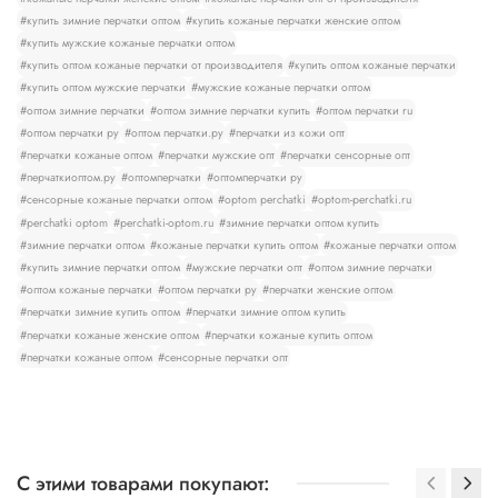
#купить зимние перчатки оптом
#купить кожаные перчатки женские оптом
#купить мужские кожаные перчатки оптом
#купить оптом кожаные перчатки от производителя
#купить оптом кожаные перчатки
#купить оптом мужские перчатки
#мужские кожаные перчатки оптом
#оптом зимние перчатки
#оптом зимние перчатки купить
#оптом перчатки ru
#оптом перчатки ру
#оптом перчатки.ру
#перчатки из кожи опт
#перчатки кожаные оптом
#перчатки мужские опт
#перчатки сенсорные опт
#перчаткиоптом.ру
#оптомперчатки
#оптомперчатки ру
#сенсорные кожаные перчатки оптом
#optom perchatki
#optom-perchatki.ru
#perchatki optom
#perchatki-optom.ru
#зимние перчатки оптом купить
#зимние перчатки оптом
#кожаные перчатки купить оптом
#кожаные перчатки оптом
#купить зимние перчатки оптом
#мужские перчатки опт
#оптом зимние перчатки
#оптом кожаные перчатки
#оптом перчатки ру
#перчатки женские оптом
#перчатки зимние купить оптом
#перчатки зимние оптом купить
#перчатки кожаные женские оптом
#перчатки кожаные купить оптом
#перчатки кожаные оптом
#сенсорные перчатки опт
С этими товарами покупают: