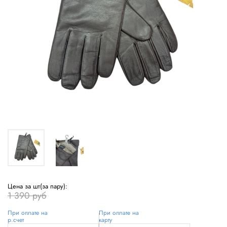
Цена за шт(за пару):
1 390 руб
При оплате на
При оплате на
р.счет
карту