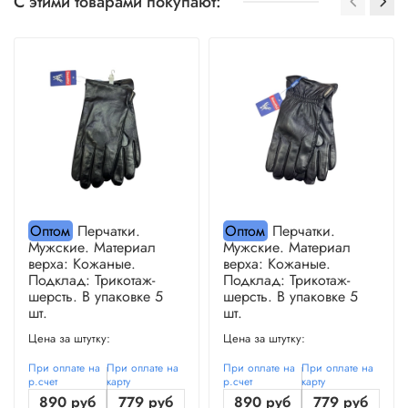
С этими товарами покупают:
Оптом
Перчатки.
Оптом
Перчатки.
Мужские. Материал
Мужские. Материал
верха: Кожаные.
верха: Кожаные.
Подклад: Трикотаж-
Подклад: Трикотаж-
шерсть. В упаковке 5
шерсть. В упаковке 5
шт.
шт.
Цена за штутку:
Цена за штутку:
При оплате на
При оплате на
При оплате на
При оплате на
р.счет
карту
р.счет
карту
890 руб
779 руб
890 руб
779 руб