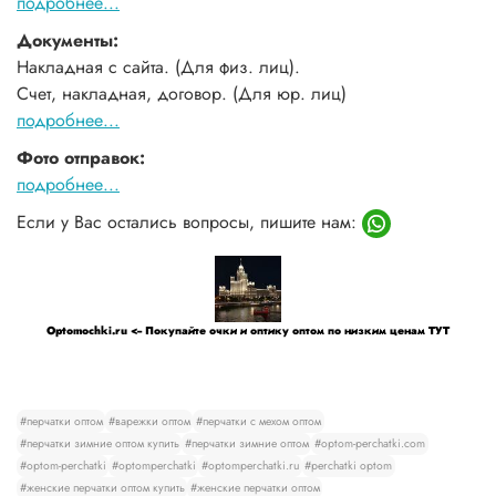
подробнее...
Документы:
Накладная с сайта. (Для физ. лиц).
Счет, накладная, договор. (Для юр. лиц)
подробнее...
Фото отправок:
подробнее...
Если у Вас остались вопросы, пишите нам:
Optomochki.ru <-- Покупайте очки и оптику оптом по низким ценам ТУТ
#перчатки оптом
#варежки оптом
#перчатки с мехом оптом
#перчатки зимние оптом купить
#перчатки зимние оптом
#optom-perchatki.com
#optom-perchatki
#optomperchatki
#optomperchatki.ru
#perchatki optom
#женские перчатки оптом купить
#женские перчатки оптом