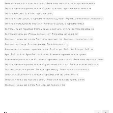
#кожаные перчатки женские оптом
#кожаные перчатки опт от производителя
#купить зимние перчатки оптом
#купить кожаные перчатки женские оптом
#купить мужские кожаные перчатки оптом
#купить оптом кожаные перчатки от производителя
#купить оптом кожаные перчатки
#купить оптом мужские перчатки
#мужские кожаные перчатки оптом
#оптом зимние перчатки
#оптом зимние перчатки купить
#оптом перчатки ru
#оптом перчатки ру
#оптом перчатки.ру
#перчатки из кожи опт
#перчатки кожаные оптом
#перчатки мужские опт
#перчатки сенсорные опт
#перчаткиоптом.ру
#оптомперчатки
#оптомперчатки ру
#сенсорные кожаные перчатки оптом
#optom perchatki
#optom-perchatki.ru
#perchatki optom
#perchatki-optom.ru
#зимние перчатки оптом купить
#зимние перчатки оптом
#кожаные перчатки купить оптом
#кожаные перчатки оптом
#купить зимние перчатки оптом
#мужские перчатки опт
#оптом зимние перчатки
#оптом кожаные перчатки
#оптом перчатки ру
#перчатки женские оптом
#перчатки зимние купить оптом
#перчатки зимние оптом купить
#перчатки кожаные женские оптом
#перчатки кожаные купить оптом
#перчатки кожаные оптом
#сенсорные перчатки опт