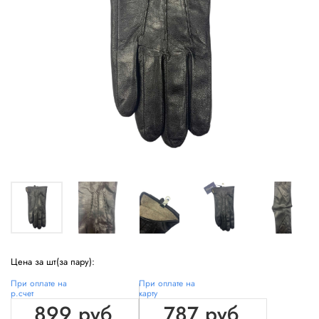
Цена за шт(за пару):
При оплате на
При оплате на
р.счет
карту
899 руб
787 руб