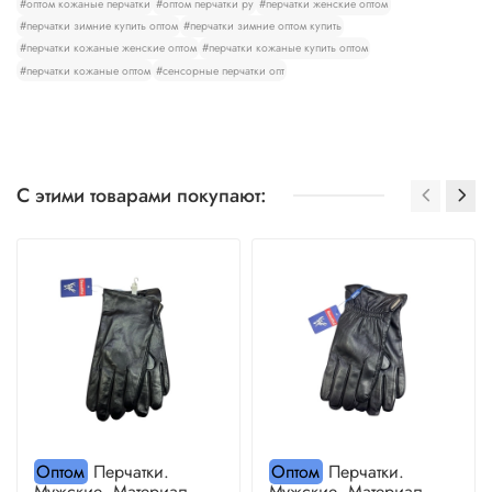
#оптом кожаные перчатки
#оптом перчатки ру
#перчатки женские оптом
#перчатки зимние купить оптом
#перчатки зимние оптом купить
#перчатки кожаные женские оптом
#перчатки кожаные купить оптом
#перчатки кожаные оптом
#сенсорные перчатки опт
С этими товарами покупают:
Оптом
Перчатки.
Оптом
Перчатки.
Мужские. Материал
Мужские. Материал