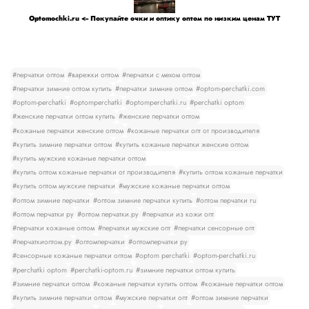
Optomochki.ru <-- Покупайте очки и оптику оптом по низким ценам ТУТ
#перчатки оптом
#варежки оптом
#перчатки с мехом оптом
#перчатки зимние оптом купить
#перчатки зимние оптом
#optom-perchatki.com
#optom-perchatki
#optomperchatki
#optomperchatki.ru
#perchatki optom
#женские перчатки оптом купить
#женские перчатки оптом
#кожаные перчатки женские оптом
#кожаные перчатки опт от производителя
#купить зимние перчатки оптом
#купить кожаные перчатки женские оптом
#купить мужские кожаные перчатки оптом
#купить оптом кожаные перчатки от производителя
#купить оптом кожаные перчатки
#купить оптом мужские перчатки
#мужские кожаные перчатки оптом
#оптом зимние перчатки
#оптом зимние перчатки купить
#оптом перчатки ru
#оптом перчатки ру
#оптом перчатки.ру
#перчатки из кожи опт
#перчатки кожаные оптом
#перчатки мужские опт
#перчатки сенсорные опт
#перчаткиоптом.ру
#оптомперчатки
#оптомперчатки ру
#сенсорные кожаные перчатки оптом
#optom perchatki
#optom-perchatki.ru
#perchatki optom
#perchatki-optom.ru
#зимние перчатки оптом купить
#зимние перчатки оптом
#кожаные перчатки купить оптом
#кожаные перчатки оптом
#купить зимние перчатки оптом
#мужские перчатки опт
#оптом зимние перчатки