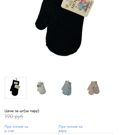
Цена за шт(за пару):
190 руб
При оплате на
При оплате на
р.счет
карту