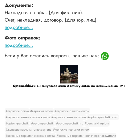
Документы:
Накладная с сайта. (Для физ. лиц).
Счет, накладная, договор. (Для юр. лиц)
подробнее...
Фото отправок:
подробнее...
Если у Вас остались вопросы, пишите нам:
Optomochki.ru <-- Покупайте очки и оптику оптом по низким ценам ТУТ
#перчатки оптом
#варежки оптом
#перчатки с мехом оптом
#перчатки зимние оптом купить
#перчатки зимние оптом
#optom-perchatki.com
#optom-perchatki
#optomperchatki
#optomperchatki.ru
#perchatki optom
#женские перчатки оптом купить
#женские перчатки оптом
#кожаные перчатки женские оптом
#кожаные перчатки опт от производителя