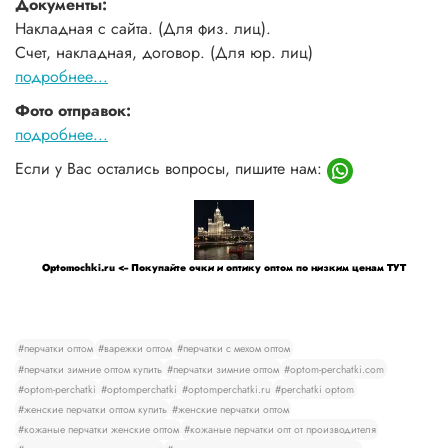
Документы:
Накладная с сайта. (Для физ. лиц).
Счет, накладная, договор. (Для юр. лиц)
подробнее...
Фото отправок:
подробнее...
Если у Вас остались вопросы, пишите нам:
Optomochki.ru <-- Покупайте очки и оптику оптом по низким ценам ТУТ
#перчатки оптом
#варежки оптом
#перчатки с мехом оптом
#перчатки зимние оптом купить
#перчатки зимние оптом
#optom-perchatki.com
#optom-perchatki
#optomperchatki
#optomperchatki.ru
#perchatki optom
#женские перчатки оптом купить
#женские перчатки оптом
#кожаные перчатки женские оптом
#кожаные перчатки опт от производителя