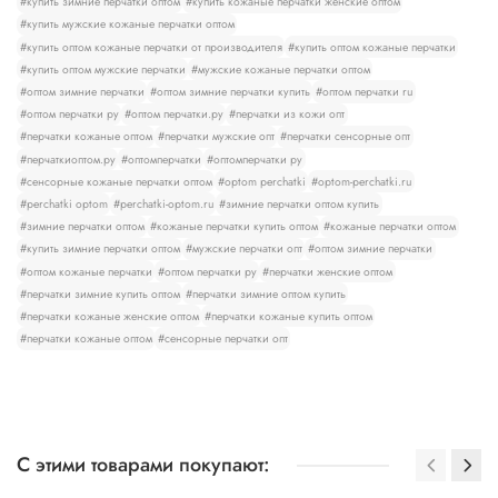
#купить зимние перчатки оптом
#купить кожаные перчатки женские оптом
#купить мужские кожаные перчатки оптом
#купить оптом кожаные перчатки от производителя
#купить оптом кожаные перчатки
#купить оптом мужские перчатки
#мужские кожаные перчатки оптом
#оптом зимние перчатки
#оптом зимние перчатки купить
#оптом перчатки ru
#оптом перчатки ру
#оптом перчатки.ру
#перчатки из кожи опт
#перчатки кожаные оптом
#перчатки мужские опт
#перчатки сенсорные опт
#перчаткиоптом.ру
#оптомперчатки
#оптомперчатки ру
#сенсорные кожаные перчатки оптом
#optom perchatki
#optom-perchatki.ru
#perchatki optom
#perchatki-optom.ru
#зимние перчатки оптом купить
#зимние перчатки оптом
#кожаные перчатки купить оптом
#кожаные перчатки оптом
#купить зимние перчатки оптом
#мужские перчатки опт
#оптом зимние перчатки
#оптом кожаные перчатки
#оптом перчатки ру
#перчатки женские оптом
#перчатки зимние купить оптом
#перчатки зимние оптом купить
#перчатки кожаные женские оптом
#перчатки кожаные купить оптом
#перчатки кожаные оптом
#сенсорные перчатки опт
С этими товарами покупают: