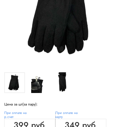
Цена за шт(за пару):
При оплате на
При оплате на
р.счет
карту
399 руб
349 руб