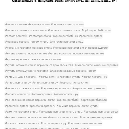
Optomochki.ru <-- Покупайте очки и оптику оптом по низким ценам ТУТ
#перчатки оптом
#варежки оптом
#перчатки с мехом оптом
#перчатки зимние оптом купить
#перчатки зимние оптом
#optom-perchatki.com
#optom-perchatki
#optomperchatki
#optomperchatki.ru
#perchatki optom
#женские перчатки оптом купить
#женские перчатки оптом
#кожаные перчатки женские оптом
#кожаные перчатки опт от производителя
#купить зимние перчатки оптом
#купить кожаные перчатки женские оптом
#купить мужские кожаные перчатки оптом
#купить оптом кожаные перчатки от производителя
#купить оптом кожаные перчатки
#купить оптом мужские перчатки
#мужские кожаные перчатки оптом
#оптом зимние перчатки
#оптом зимние перчатки купить
#оптом перчатки ru
#оптом перчатки ру
#оптом перчатки.ру
#перчатки из кожи опт
#перчатки кожаные оптом
#перчатки мужские опт
#перчатки сенсорные опт
#перчаткиоптом.ру
#оптомперчатки
#оптомперчатки ру
#сенсорные кожаные перчатки оптом
#optom perchatki
#optom-perchatki.ru
#perchatki optom
#perchatki-optom.ru
#зимние перчатки оптом купить
#зимние перчатки оптом
#кожаные перчатки купить оптом
#кожаные перчатки оптом
#купить зимние перчатки оптом
#мужские перчатки опт
#оптом зимние перчатки
#оптом кожаные перчатки
#оптом перчатки ру
#перчатки женские оптом
#перчатки зимние купить оптом
#перчатки зимние оптом купить