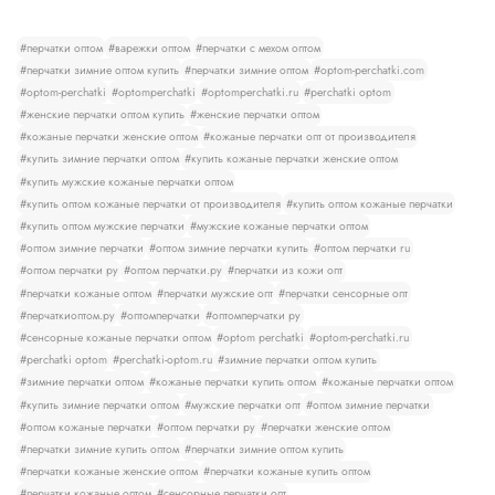
#перчатки оптом
#варежки оптом
#перчатки с мехом оптом
#перчатки зимние оптом купить
#перчатки зимние оптом
#optom-perchatki.com
#optom-perchatki
#optomperchatki
#optomperchatki.ru
#perchatki optom
#женские перчатки оптом купить
#женские перчатки оптом
#кожаные перчатки женские оптом
#кожаные перчатки опт от производителя
#купить зимние перчатки оптом
#купить кожаные перчатки женские оптом
#купить мужские кожаные перчатки оптом
#купить оптом кожаные перчатки от производителя
#купить оптом кожаные перчатки
#купить оптом мужские перчатки
#мужские кожаные перчатки оптом
#оптом зимние перчатки
#оптом зимние перчатки купить
#оптом перчатки ru
#оптом перчатки ру
#оптом перчатки.ру
#перчатки из кожи опт
#перчатки кожаные оптом
#перчатки мужские опт
#перчатки сенсорные опт
#перчаткиоптом.ру
#оптомперчатки
#оптомперчатки ру
#сенсорные кожаные перчатки оптом
#optom perchatki
#optom-perchatki.ru
#perchatki optom
#perchatki-optom.ru
#зимние перчатки оптом купить
#зимние перчатки оптом
#кожаные перчатки купить оптом
#кожаные перчатки оптом
#купить зимние перчатки оптом
#мужские перчатки опт
#оптом зимние перчатки
#оптом кожаные перчатки
#оптом перчатки ру
#перчатки женские оптом
#перчатки зимние купить оптом
#перчатки зимние оптом купить
#перчатки кожаные женские оптом
#перчатки кожаные купить оптом
#перчатки кожаные оптом
#сенсорные перчатки опт