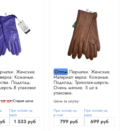
рчатки. Женские.
Оптом
Перчатки. Женские.
верха: Кожаные.
Материал верха: Кожаные.
М
ства. Подклад:
Подклад: Трикотаж-шерсть.
П
шерсть.В упаковке
Очень мягкие. 5 шт в
О
упаковке.
у
 за шт.
Старая цена
Цена за штутку:
Ц
на
При оплате на
При оплате на
При оплате на
П
карту
р.счет
карту
р
руб
1 533 руб
799 руб
699 руб