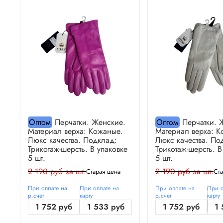
Оптом
Перчатки. Женские.
Оптом
Перчатки. 
Материал верха: Кожаные.
Материал верха: К
Люкс качества. Подклад:
Люкс качества. По
Трикотаж-шерсть. В упаковке
Трикотаж-шерсть. В
5 шт.
5 шт.
2 190 руб за шт.
2 190 руб за шт.
Старая цена
Ста
При оплате на
При оплате на
При оплате на
При о
р.счет
карту
р.счет
карту
1 752 руб
1 533 руб
1 752 руб
1 