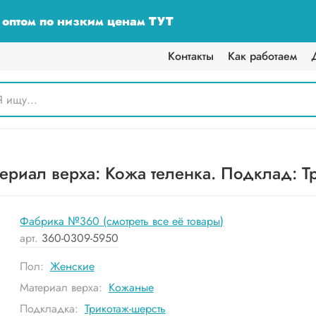
у оптом по низким ценам ТУТ
Контакты
Как работаем
риал верха: Кожа теленка. Подклад: Тр
Фабрика №360 (смотреть все её товары)
арт.
360-0309-5950
Пол:
Женские
Материал верха:
Кожаные
Подкладка:
Трикотаж-шерсть