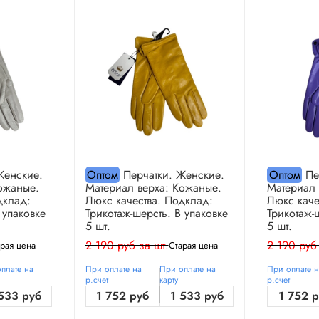
Женские.
Оптом
Перчатки. Женские.
Оптом
Пе
ожаные.
Материал верха: Кожаные.
Материал 
дклад:
Люкс качества. Подклад:
Люкс каче
 упаковке
Трикотаж-шерсть. В упаковке
Трикотаж-
5 шт.
5 шт.
2 190 руб за шт.
2 190 руб
рая цена
Старая цена
плате на
При оплате на
При оплате на
При оплате 
р.счет
карту
р.счет
533 руб
1 752 руб
1 533 руб
1 752 