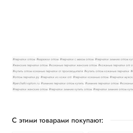
#перчатки оптом
#варежки оптом
#перчатки с мехом оптом
#перчатки зимние оптом ку
#женские перчатки оптом
#кожаные перчатки женские оптом
#кожаные перчатки опт о
#купить оптом кожаные перчатки от производителя
#купить оптом кожаные перчатки
#
#оптом перчатки.ру
#перчатки из кожи опт
#перчатки кожаные оптом
#перчатки мужск
#perchatki-optom.ru
#зимние перчатки оптом купить
#зимние перчатки оптом
#кожаные
#перчатки женские оптом
#перчатки зимние купить оптом
#перчатки зимние оптом куп
С этими товарами покупают: