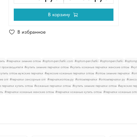
В корзину
В избранное
пить
#перчатки зимние оптом
#optom-perchatki.com
#optom-perchatki
#optomperchatki
#optompe
т производителя
#купить зимние перчатки оптом
#купить кожаные перчатки женские оптом
#куп
купить оптом мужские перчатки
#мужские кожаные перчатки оптом
#оптом зимние перчатки
#оп
ие опт
#перчатки сенсорные опт
#перчаткиоптом.ру
#оптомперчатки
#оптомперчатки ру
#сенсо
 перчатки купить оптом
#кожаные перчатки оптом
#купить зимние перчатки оптом
#мужские пер
ить
#перчатки кожаные женские оптом
#перчатки кожаные купить оптом
#перчатки кожаные опт