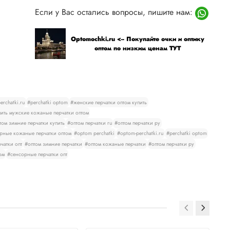
Если у Вас остались вопросы, пишите нам:
Optomochki.ru <-- Покупайте очки и оптику
оптом по низким ценам ТУТ
rchatki.ru
#perchatki optom
#женские перчатки оптом купить
ить мужские кожаные перчатки оптом
том зимние перчатки купить
#оптом перчатки ru
#оптом перчатки ру
рные кожаные перчатки оптом
#optom perchatki
#optom-perchatki.ru
#perchatki optom
чатки опт
#оптом зимние перчатки
#оптом кожаные перчатки
#оптом перчатки ру
ом
#сенсорные перчатки опт