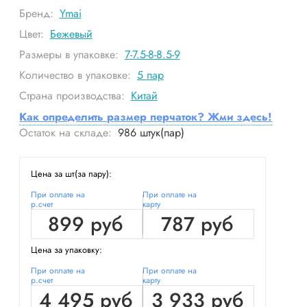
Бренд:
Ymai
Цвет:
Бежевый
Размеры в упаковке:
7-7.5-8-8.5-9
Количество в упаковке:
5
пар
Страна производства:
Китай
Как определить размер перчаток? Жми здесь!
Остаток на складе:
986
штук(пар)
Цена за шт(за пару):
При оплате на
При оплате на
р.счет
карту
899 руб
787 руб
Цена за упаковку:
При оплате на
При оплате на
р.счет
карту
4 495 руб
3 933 руб