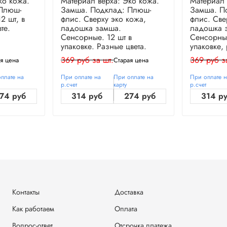
ко кожа.
Материал верха: Эко кожа.
Материал 
Плюш-
Замша. Подклад: Плюш-
Замша. П
2 шт, в
флис. Сверху эко кожа,
флис. Све
те.
ладошка замша.
ладошка 
Сенсорные. 12 шт в
Сенсорные
упаковке. Разные цвета.
упаковке,
369 руб за шт.
369 руб з
я цена
Старая цена
плате на
При оплате на
При оплате на
При оплате 
р.счет
карту
р.счет
74 руб
314 руб
274 руб
314 р
Контакты
Доставка
Как работаем
Оплата
Вопрос-ответ
Отсрочка платежа