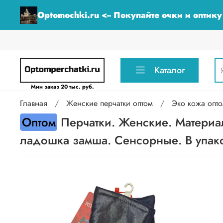
Optomochki.ru <-- Покупайте очки и оптик
Каталог
Мин заказ 20 тыс. руб.
Главная
Женские перчатки оптом
Эко кожа опт
Оптом
Перчатки. Женские. Материа
ладошка замша. Сенсорные. В упако