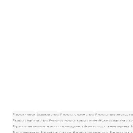
#перчатки оптом
#варежки оптом
#перчатки с мехом оптом
#перчатки зимние оптом ку
#женские перчатки оптом
#кожаные перчатки женские оптом
#кожаные перчатки опт о
#купить оптом кожаные перчатки от производителя
#купить оптом кожаные перчатки
#
#оптом перчатки.ру
#перчатки из кожи опт
#перчатки кожаные оптом
#перчатки мужск