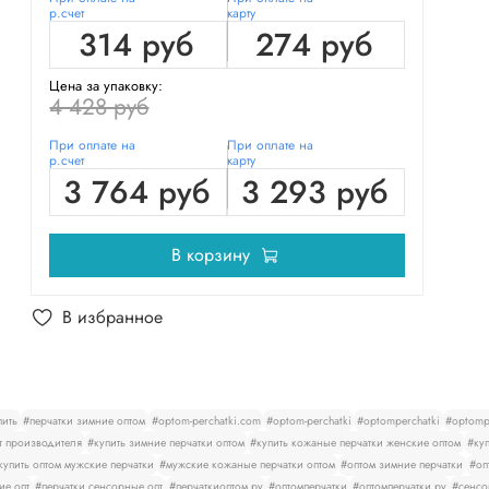
р.счет
карту
314 руб
274 руб
Цена за упаковку:
4 428 руб
При оплате на
При оплате на
р.счет
карту
3 764 руб
3 293 руб
В корзину
В избранное
пить
#перчатки зимние оптом
#optom-perchatki.com
#optom-perchatki
#optomperchatki
#optompe
т производителя
#купить зимние перчатки оптом
#купить кожаные перчатки женские оптом
#куп
купить оптом мужские перчатки
#мужские кожаные перчатки оптом
#оптом зимние перчатки
#оп
ие опт
#перчатки сенсорные опт
#перчаткиоптом.ру
#оптомперчатки
#оптомперчатки ру
#сенсо