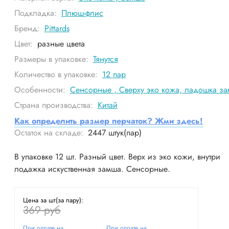
Подкладка:
Плюш-флис
Бренд:
Pittards
Цвет:
разные цвета
Размеры в упаковке:
Тянутся
Количество в упаковке:
12
пар
Особенности:
Сенсорные
,
Сверху эко кожа, ладошка з
Страна производства:
Китай
Как определить размер перчаток? Жми здесь!
Остаток на складе:
2447
штук(пар)
В упаковке 12 шт. Разный цвет. Верх из эко кожи, внутри
лодажка искуственная замша. Сенсорные.
Цена за шт(за пару):
369 руб
При оплате на
При оплате на