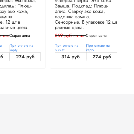
верха: Эко кожа.
Материал верха: Эко кожа.
М
одклад: Плюш-
Замша. Подклад: Плюш-
З
рху эко кожа,
флис. Сверху эко кожа,
ф
замша.
ладошка замша.
л
. 12 шт в
Сенсорные. В упаковке 12 шт
С
 разные цвета.
разные цвета.
у
а шт.
369 руб за шт.
3
Старая цена
Старая цена
на
При оплате на
При оплате на
При оплате на
П
карту
р.счет
карту
р
уб
274 руб
314 руб
274 руб