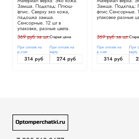
Материал верха: Эко кожа.
Материал верха: Э
Замша. Подклад: Плюш-
Замша. Подклад: 
флис. Сверху эко кожа,
флис.Сенсорные. 1
ладошка замша.
упаковке разные цв
Сенсорные. 12 шт в
упаковке, разные цвета.
369 руб за шт.
369 руб за шт.
Старая цена
Стара
При оплате на
При оплате на
При оплате на
При о
р.счет
карту
р.счет
карту
314 руб
274 руб
314 руб
2