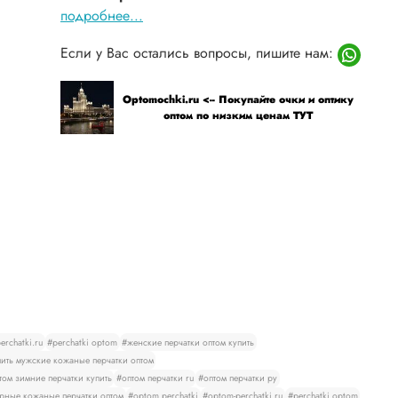
подробнее...
Если у Вас остались вопросы, пишите нам:
Optomochki.ru <-- Покупайте очки и оптику
оптом по низким ценам ТУТ
rchatki.ru
#perchatki optom
#женские перчатки оптом купить
ить мужские кожаные перчатки оптом
том зимние перчатки купить
#оптом перчатки ru
#оптом перчатки ру
рные кожаные перчатки оптом
#optom perchatki
#optom-perchatki.ru
#perchatki optom