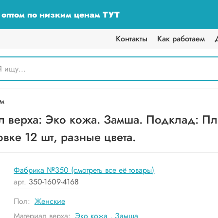
у оптом по низким ценам ТУТ
Контакты
Как работаем
ом
л верха: Эко кожа. Замша. Подклад: Пл
вке 12 шт, разные цвета.
Фабрика №350 (смотреть все её товары)
арт.
350-1609-4168
Пол:
Женские
Материал верха:
Эко кожа
,
Замша