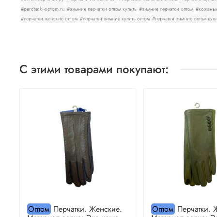
#perchatki-optom.ru
#зимние перчатки оптом купить
#зимние перчатки оптом
#кожаные
#перчатки женские оптом
#перчатки зимние купить оптом
#перчатки зимние оптом куп
С этими товарами покупают:
Оптом
Перчатки. Женские.
Оптом
Перчатки. 