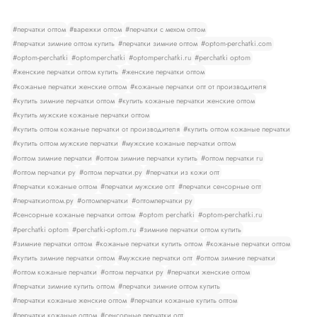
#перчатки оптом
#варежки оптом
#перчатки с мехом оптом
#перчатки зимние оптом купить
#перчатки зимние оптом
#optom-perchatki.com
#optom-perchatki
#optomperchatki
#optomperchatki.ru
#perchatki optom
#женские перчатки оптом купить
#женские перчатки оптом
#кожаные перчатки женские оптом
#кожаные перчатки опт от производителя
#купить зимние перчатки оптом
#купить кожаные перчатки женские оптом
#купить мужские кожаные перчатки оптом
#купить оптом кожаные перчатки от производителя
#купить оптом кожаные перчатки
#купить оптом мужские перчатки
#мужские кожаные перчатки оптом
#оптом зимние перчатки
#оптом зимние перчатки купить
#оптом перчатки ru
#оптом перчатки ру
#оптом перчатки.ру
#перчатки из кожи опт
#перчатки кожаные оптом
#перчатки мужские опт
#перчатки сенсорные опт
#перчаткиоптом.ру
#оптомперчатки
#оптомперчатки ру
#сенсорные кожаные перчатки оптом
#optom perchatki
#optom-perchatki.ru
#perchatki optom
#perchatki-optom.ru
#зимние перчатки оптом купить
#зимние перчатки оптом
#кожаные перчатки купить оптом
#кожаные перчатки оптом
#купить зимние перчатки оптом
#мужские перчатки опт
#оптом зимние перчатки
#оптом кожаные перчатки
#оптом перчатки ру
#перчатки женские оптом
#перчатки зимние купить оптом
#перчатки зимние оптом купить
#перчатки кожаные женские оптом
#перчатки кожаные купить оптом
#перчатки кожаные оптом
#сенсорные перчатки опт